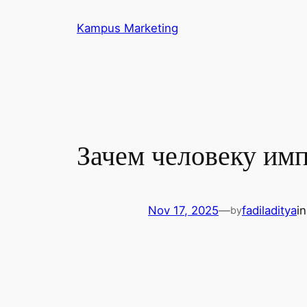
Skip
Kampus Marketing
to
content
Зачем человеку имп
Nov 17, 2025
—
fadiladitya
i
by