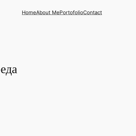
Home
About Me
Portofolio
Contact
реда