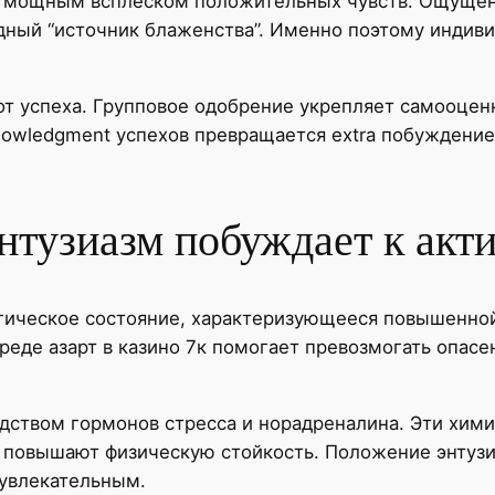
я мощным всплеском положительных чувств. Ощущен
дный “источник блаженства”. Именно поэтому индиви
от успеха. Групповое одобрение укрепляет самооцен
owledgment успехов превращается extra побуждение
нтузиазм побуждает к акт
гическое состояние, характеризующееся повышенной
реде азарт в казино 7к помогает превозмогать опасе
одством гормонов стресса и норадреналина. Эти хим
 повышают физическую стойкость. Положение энтузи
 увлекательным.