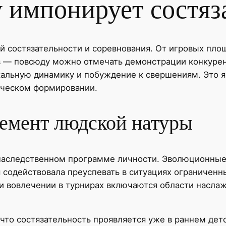
 импонирует состяз
 состязательности и соревнования. От игровых пло
 — повсюду можно отмечать демонстрации конкурент
кальную динамику и побуждение к свершениям. Это я
ическом формировании.
лемент людской натуры
наследственном программе личности. Эволюционные
я содействовала преуспевать в ситуациях ограниче
ри вовлечении в турнирах включаются области насла
что состязательность проявляется уже в раннем де