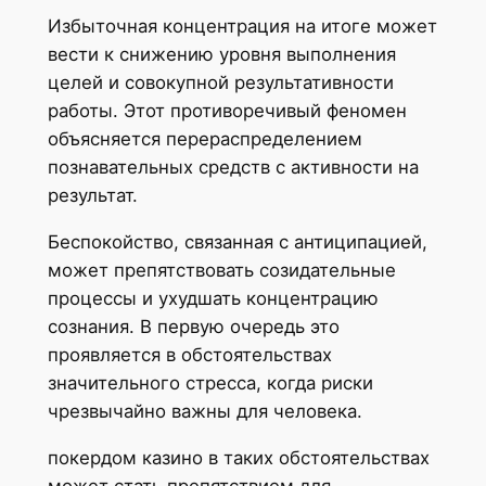
Избыточная концентрация на итоге может
вести к снижению уровня выполнения
целей и совокупной результативности
работы. Этот противоречивый феномен
объясняется перераспределением
познавательных средств с активности на
результат.
Беспокойство, связанная с антиципацией,
может препятствовать созидательные
процессы и ухудшать концентрацию
сознания. В первую очередь это
проявляется в обстоятельствах
значительного стресса, когда риски
чрезвычайно важны для человека.
покердом казино в таких обстоятельствах
может стать препятствием для