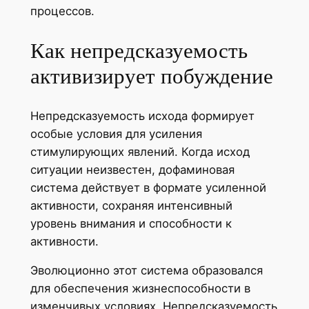
процессов.
Как непредсказуемость
активизирует побуждение
Непредсказуемость исхода формирует
особые условия для усиления
стимулирующих явлений. Когда исход
ситуации неизвестен, дофаминовая
система действует в формате усиленной
активности, сохраняя интенсивный
уровень внимания и способности к
активности.
Эволюционно этот система образовался
для обеспечения жизнеспособности в
изменчивых условиях. Непредсказуемость