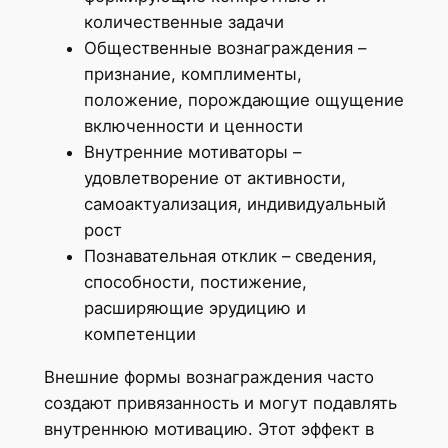
количественные задачи
Общественные вознаграждения –
признание, комплименты,
положение, порождающие ощущение
включенности и ценности
Внутренние мотиваторы –
удовлетворение от активности,
самоактуализация, индивидуальный
рост
Познавательная отклик – сведения,
способности, постижение,
расширяющие эрудицию и
компетенции
Внешние формы вознаграждения часто
создают привязанность и могут подавлять
внутреннюю мотивацию. Этот эффект в