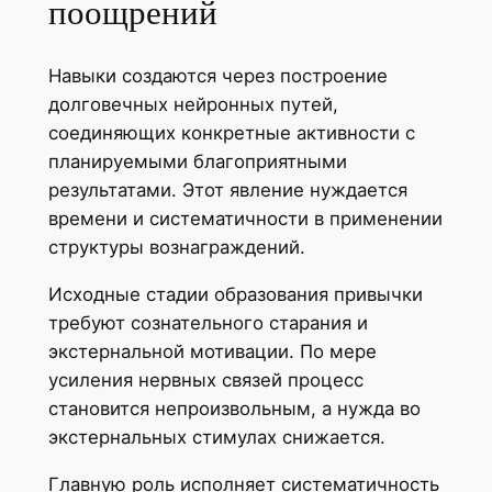
поощрений
Навыки создаются через построение
долговечных нейронных путей,
соединяющих конкретные активности с
планируемыми благоприятными
результатами. Этот явление нуждается
времени и систематичности в применении
структуры вознаграждений.
Исходные стадии образования привычки
требуют сознательного старания и
экстернальной мотивации. По мере
усиления нервных связей процесс
становится непроизвольным, а нужда во
экстернальных стимулах снижается.
Главную роль исполняет систематичность