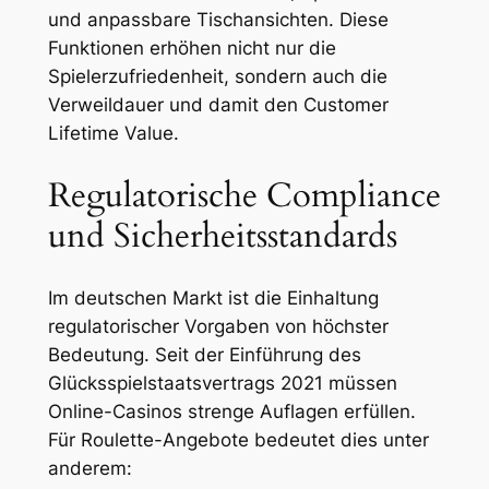
und anpassbare Tischansichten. Diese
Funktionen erhöhen nicht nur die
Spielerzufriedenheit, sondern auch die
Verweildauer und damit den Customer
Lifetime Value.
Regulatorische Compliance
und Sicherheitsstandards
Im deutschen Markt ist die Einhaltung
regulatorischer Vorgaben von höchster
Bedeutung. Seit der Einführung des
Glücksspielstaatsvertrags 2021 müssen
Online-Casinos strenge Auflagen erfüllen.
Für Roulette-Angebote bedeutet dies unter
anderem: