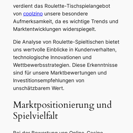
verdient das Roulette-Tischspielangebot
von
coolzino
unsere besondere
Aufmerksamkeit, da es wichtige Trends und
Marktentwicklungen widerspiegelt.
Die Analyse von Roulette-Spieltischen bietet
uns wertvolle Einblicke in Kundenverhalten,
technologische Innovationen und
Wettbewerbsstrategien. Diese Erkenntnisse
sind für unsere Marktbewertungen und
Investitionsempfehlungen von
unschätzbarem Wert.
Marktpositionierung und
Spielvielfalt
Bei der Bewertung von Online-Casino-