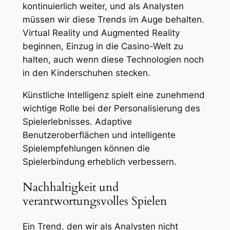
kontinuierlich weiter, und als Analysten
müssen wir diese Trends im Auge behalten.
Virtual Reality und Augmented Reality
beginnen, Einzug in die Casino-Welt zu
halten, auch wenn diese Technologien noch
in den Kinderschuhen stecken.
Künstliche Intelligenz spielt eine zunehmend
wichtige Rolle bei der Personalisierung des
Spielerlebnisses. Adaptive
Benutzeroberflächen und intelligente
Spielempfehlungen können die
Spielerbindung erheblich verbessern.
Nachhaltigkeit und
verantwortungsvolles Spielen
Ein Trend, den wir als Analysten nicht