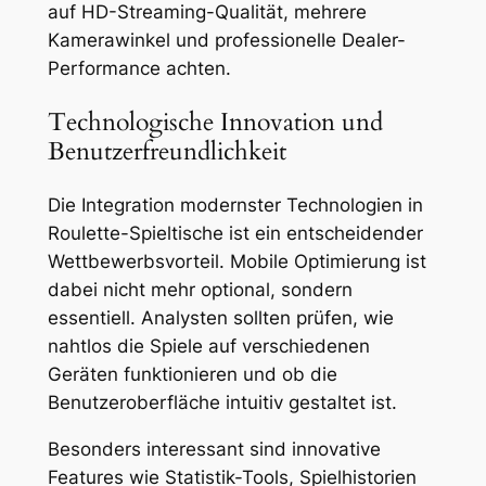
auf HD-Streaming-Qualität, mehrere
Kamerawinkel und professionelle Dealer-
Performance achten.
Technologische Innovation und
Benutzerfreundlichkeit
Die Integration modernster Technologien in
Roulette-Spieltische ist ein entscheidender
Wettbewerbsvorteil. Mobile Optimierung ist
dabei nicht mehr optional, sondern
essentiell. Analysten sollten prüfen, wie
nahtlos die Spiele auf verschiedenen
Geräten funktionieren und ob die
Benutzeroberfläche intuitiv gestaltet ist.
Besonders interessant sind innovative
Features wie Statistik-Tools, Spielhistorien