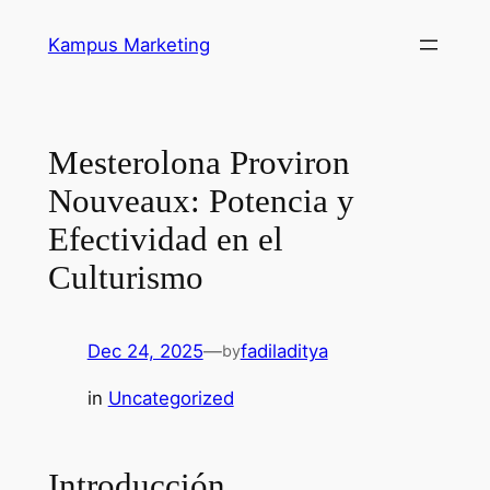
Skip
Kampus Marketing
to
content
Mesterolona Proviron
Nouveaux: Potencia y
Efectividad en el
Culturismo
Dec 24, 2025
—
fadiladitya
by
in
Uncategorized
Introducción