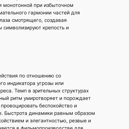
ся монотонной при избыточном
мательного гармонии частей для
лаза смотрящего, создавая
ы символизируют крепость и
йствия по отношению со
го индикатора угрозы или
реса. Темп в зрительных структурах
рный ритм умиротворяет и порождает
 провоцировать беспокойство и
е. Быстрота динамики равным образом
ойствием и элегантностью, резвые и
няется в фильмопроизводстве для