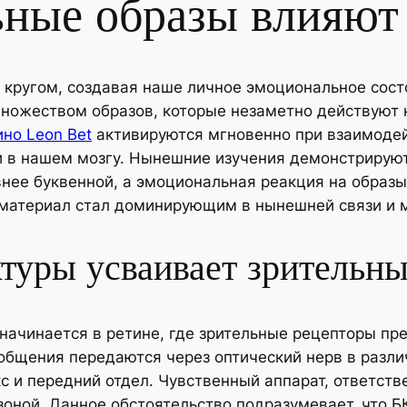
ьные образы влияют 
 кругом, создавая наше личное эмоциональное сост
множеством образов, которые незаметно действуют
ино Leon Bet
активируются мгновенно при взаимодей
 в нашем мозгу. Нынешние изучения демонстрируют,
нее буквенной, а эмоциональная реакция на образы
й материал стал доминирующим в нынешней связи и 
ктуры усваивает зрительн
начинается в ретине, где зрительные рецепторы пр
общения передаются через оптический нерв в разли
с и передний отдел. Чувственный аппарат, ответстве
зоной. Данное обстоятельство подразумевает, что Б