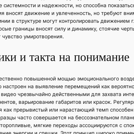
е системности и надежности, но способна показать
я вносят движение и увлеченность, но требуют вни
нии в структуре могут контролировать движением г
сые границы вносят силу и динамику, стоячие черт
 чувство умиротворения.
ики и такта на понимание
ественно повышенной мощью эмоционального возде
настроен на выявление перемещений как вероятно
 видео чрезвычайно действенными для захвата инте
ентов, варьирование габаритов или красок. Регуля
я как прерывистый или нарастающий темп способен
бразцы часто совершается на бессознательном план
торопливые, мягкие переходы ассоциируются с спок
ие энергии и спешки. Этот принцип широко приме