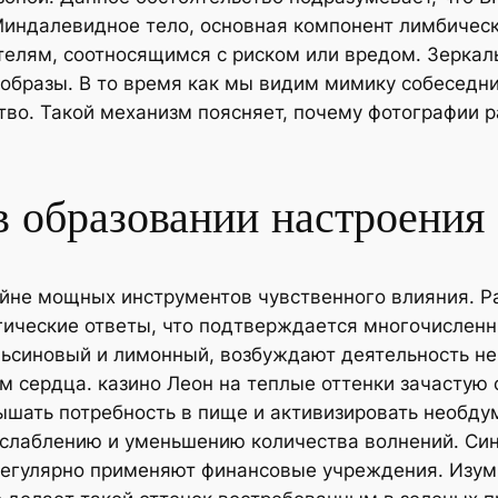
индалевидное тело, основная компонент лимбическ
телям, соотносящимся с риском или вредом. Зерка
 образы. В то время как мы видим мимику собеседни
во. Такой механизм поясняет, почему фотографии 
в образовании настроения
айне мощных инструментов чувственного влияния. 
гические ответы, что подтверждается многочисленн
ельсиновый и лимонный, возбуждают деятельность н
м сердца. казино Леон на теплые оттенки зачастую 
вышать потребность в пище и активизировать необд
сслаблению и уменьшению количества волнений. Син
регулярно применяют финансовые учреждения. Изум