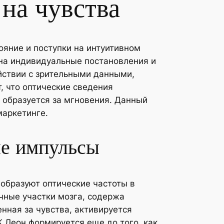
на чувства
ояние и поступки на интуитивном
 на индивидуальные постановления и
ствии с зрительными данными,
 что оптические сведения
 образуется за мгновения. Данный
маркетинге.
ые импульсы
еобразуют оптические частоты в
чные участки мозга, содержа
нная за чувства, активируется
К Леон формируется еще до того, как