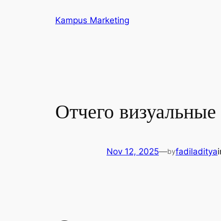
Skip
Kampus Marketing
to
content
Отчего визуальные 
Nov 12, 2025
—
fadiladitya
by