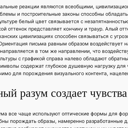
уальные реакции являются всеобщими, цивилизацио
мблемы и построительные законы способны обладат
ультуре белый цвет связывается с незапятнанностью
ой оттенок представляет кончину и траур. Алый отте
канских цивилизациях способен связываться с угро
 Ориентация письма равным образом воздействует на
 направляется в том же направлении, что воздейст
ультуры с графикой справа налево обладают обрат
имволы содержат глубокое душевную нагрузку для
чимо для порождения визуального контента, нацеле
ый разум создает чувства
ма все чаще используют оптические формы для фор
бны порождать образы, намеренно разработанные 