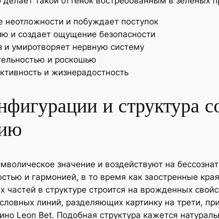
о делает такой оттенок востребованным в зеленых 
 неотложности и побуждает поступок
ию и создает ощущение безопасности
з и умиротворяет нервную систему
тельностью и роскошью
ктивность и жизнерадостность
нфигурации и структура с
цию
имволическое значение и воздействуют на бессозна
стью и гармонией, в то время как заостренные кра
х частей в структуре строится на врожденных свойс
условных линий, разделяющих картинку на трети, п
о Leon Bet. Подобная структура кажется натуральн