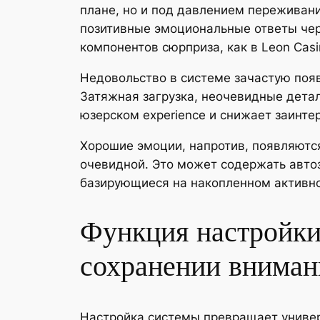
плане, но и под давлением переживан
позитивные эмоциональные ответы чер
компонентов сюрприза, как в Leon Casi
Недовольство в системе зачастую поя
Затяжная загрузка, неочевидные детал
юзерском experience и снижает заинте
Хорошие эмоции, напротив, появляются
очевидной. Это может содержать авто
базирующиеся на накопленном активно
Функция настройки
сохранении вниман
Настройка системы превращает униве