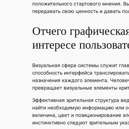
положительного стартового мнения. Вы
передавать свою ценность и давать п
Отчего графическая
интересе пользоват
Визуальная сфера системы служит гл
способность интерфейса транслироват
назначения каждого элемента. Человеч
превращает визуальные элементы крит
Эффективная зрительная структура ве
найти необходимую информацию или ос
величина, цвет и позиционирование эл
инстинктивно следуют зрительным ука