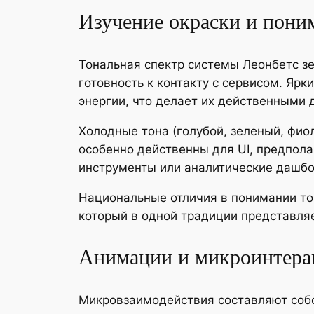
Изучение окраски и пони
Тональная спектр системы Леонбетс зе
готовность к контакту с сервисом. Яр
энергии, что делает их действенными д
Холодные тона (голубой, зеленый, фи
особенно действенны для UI, предпол
инструменты или аналитические дашб
Национальные отличия в понимании тон
который в одной традиции представляе
Анимации и микроинтерак
Микровзаимодействия составляют соб