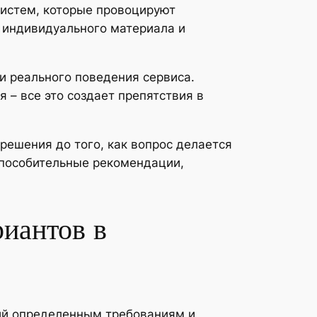
систем, которые провоцируют
 индивидуального материала и
и реального поведения сервиса.
 – все это создает препятствия в
решения до того, как вопрос делается
способительные рекомендации,
иантов в
ий определенным требованиям и