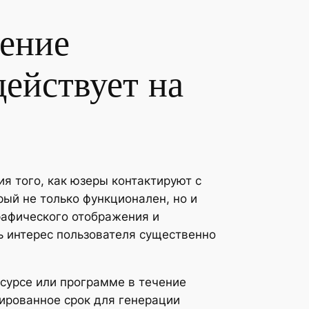
ение
действует на
 того, как юзеры контактируют с
рый не только функционален, но и
рафического отображения и
ь интерес пользователя существенно
сурсе или программе в течение
ированное срок для генерации