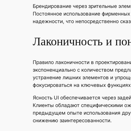
Брендирование через зрительные элем
Постоянное использование фирменных 
надежности, что непосредственно ска
Лаконичность и по
Правило лаконичности в проектировани
экспоненциально с количеством предла
устранение лишних элементов и упрощ
фокусироваться на ключевых функциях
Ясность UI обеспечивается через зад
Клиенты обладают специфическими ож
предыдущем опыте использования дру
снижению заинтересованности.