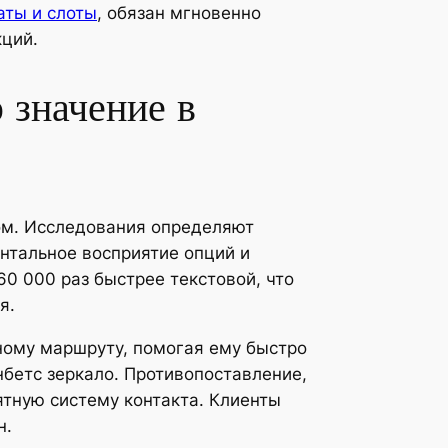
аты и слоты
, обязан мгновенно
кций.
 значение в
ом. Исследования определяют
нтальное восприятие опций и
0 000 раз быстрее текстовой, что
я.
ному маршруту, помогая ему быстро
бетс зеркало. Противопоставление,
ятную систему контакта. Клиенты
н.