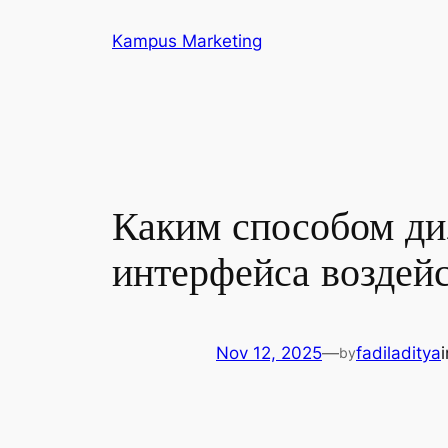
Skip
Kampus Marketing
to
content
Каким способом ди
интерфейса воздейс
Nov 12, 2025
—
fadiladitya
by