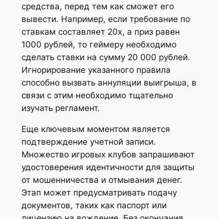
средства, перед тем как сможет его
вывести. Например, если требование по
ставкам составляет 20x, а приз равен
1000 рублей, то геймеру необходимо
сделать ставки на сумму 20 000 рублей.
Игнорирование указанного правила
способно вызвать аннуляции выигрыша, в
связи с этим необходимо тщательно
изучать регламент.
Еще ключевым моментом является
подтверждение учетной записи.
Множество игровых клубов запрашивают
удостоверения идентичности для защиты
от мошенничества и отмывания денег.
Этап может предусматривать подачу
документов, таких как паспорт или
лицензию на вождение. Без окончания