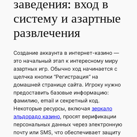
заведения: вход в
систему и азартные
развлечения
Создание аккаунта в интернет-казино —
это начальный этап к интересному миру
азартных игр. Обычно ход начинается с
щелчка кнопки “Регистрация” на
домашней странице сайта. Игроку нужно
предоставить базовые информацию:
фамилию, email и секретный код.
Некоторые ресурсы, включая
зеркало
эльдорадо казино
, просят верификации
персональных данных через электронную
почту или SMS, что обеспечивает защиту