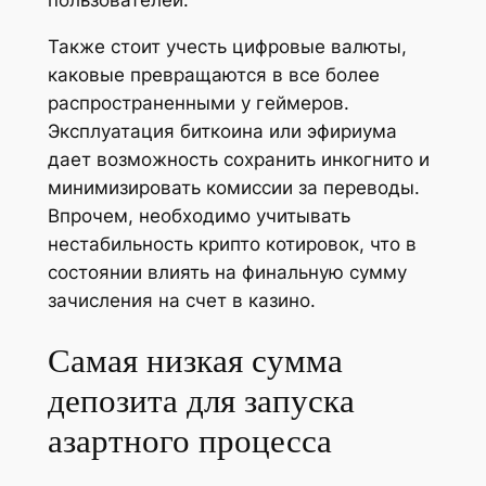
Также стоит учесть цифровые валюты,
каковые превращаются в все более
распространенными у геймеров.
Эксплуатация биткоина или эфириума
дает возможность сохранить инкогнито и
минимизировать комиссии за переводы.
Впрочем, необходимо учитывать
нестабильность крипто котировок, что в
состоянии влиять на финальную сумму
зачисления на счет в казино.
Самая низкая сумма
депозита для запуска
азартного процесса