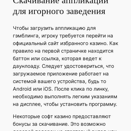
Скачивание аппликации
для игорного заведения
Чтобы загрузить аппликацию для
гэмблинга, игроку требуется перейти на
официальный сайт избранного казино. Как
правило на первой страничке находится
баттон или ссылка, которая ведет к
даунлоаду. Следует удостовериться, что
загружаемое приложение работает на
системой вашего устройства, будь то
Android или iOS. После клика по линку,
необходимо выполнять легким указаниям
на дисплее, чтобы установить программу.
Некоторые софт казино предоставляют
бонусы за скачивание. Это возможно