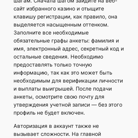
шагам. Сначала шагом зайдите на веб-
сайт избранного казино и отыщите
клавишу регистрации, как правило, она
выделяется насыщенным оттенком.
Заполните все необходимые
обязательные графы анкеты: фамилия и
имя, электронный адрес, секретный код и
остальные сведения. Необходимо
предоставлять только точную
информацию, так как это может быть
необходимым для верификации личности
и выплаты выигрышей. После подачи
анкеты, осмотрите свою почту для
утверждения учетной записи — без этого
профиль не будет включен.
Авторизация в аккаунт также не
вызывает сложности. На главной