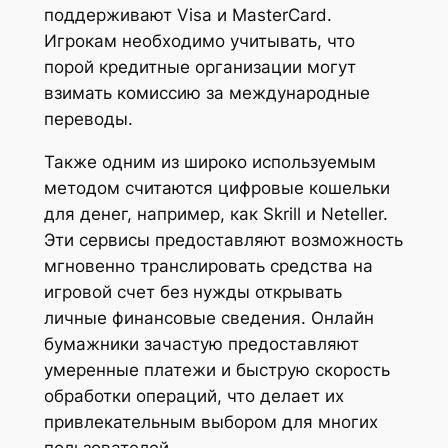
поддерживают Visa и MasterCard.
Игрокам необходимо учитывать, что
порой кредитные организации могут
взимать комиссию за международные
переводы.
Также одним из широко используемым
методом считаются цифровые кошельки
для денег, например, как Skrill и Neteller.
Эти сервисы предоставляют возможность
мгновенно транслировать средства на
игровой счет без нужды открывать
личные финансовые сведения. Онлайн
бумажники зачастую предоставляют
умеренные платежи и быструю скорость
обработки операций, что делает их
привлекательным выбором для многих
пользователей.