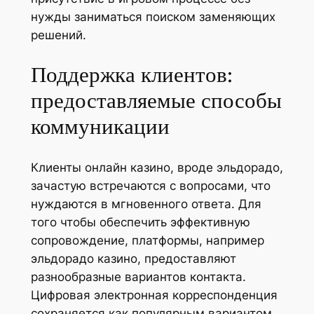
нужды заниматься поиском заменяющих
решений.
Поддержка клиентов:
предоставляемые способы
коммуникации
Клиенты онлайн казино, вроде эльдорадо,
зачастую встречаются с вопросами, что
нуждаются в мгновенного ответа. Для
того чтобы обеспечить эффективную
сопровождение, платформы, например
эльдорадо казино, предоставляют
разнообразные вариантов контакта.
Цифровая электронная корреспонденция
сохраняется как популярным вариантом