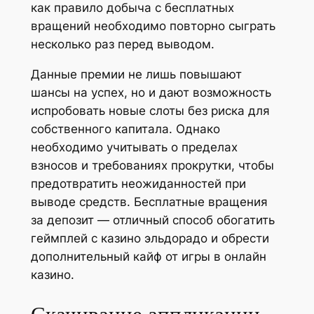
как правило добыча с бесплатных
вращений необходимо повторно сыграть
несколько раз перед выводом.
Данные премии не лишь повышают
шансы на успех, но и дают возможность
испробовать новые слоты без риска для
собственного капитала. Однако
необходимо учитывать о пределах
взносов и требованиях прокрутки, чтобы
предотвратить неожиданностей при
выводе средств. Бесплатные вращения
за депозит — отличный способ обогатить
геймплей с казино эльдорадо и обрести
дополнительный кайф от игры в онлайн
казино.