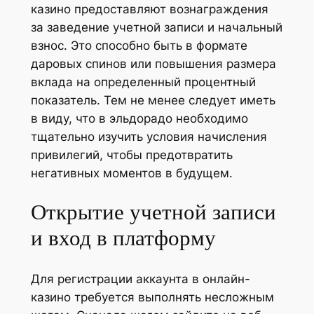
казино предоставляют вознаграждения
за заведение учетной записи и начальный
взнос. Это способно быть в формате
даровых спинов или повышения размера
вклада на определенный процентный
показатель. Тем не менее следует иметь
в виду, что в эльдорадо необходимо
тщательно изучить условия начисления
привилегий, чтобы предотвратить
негативных моментов в будущем.
Открытие учетной записи
и вход в платформу
Для регистрации аккаунта в онлайн-
казино требуется выполнять несложным