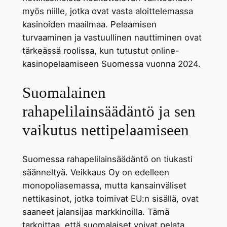
myös niille, jotka ovat vasta aloittelemassa
kasinoiden maailmaa. Pelaamisen
turvaaminen ja vastuullinen nauttiminen ovat
tärkeässä roolissa, kun tutustut online-
kasinopelaamiseen Suomessa vuonna 2024.
Suomalainen
rahapelilainsäädäntö ja sen
vaikutus nettipelaamiseen
Suomessa rahapelilainsäädäntö on tiukasti
säänneltyä. Veikkaus Oy on edelleen
monopoliasemassa, mutta kansainväliset
nettikasinot, jotka toimivat EU:n sisällä, ovat
saaneet jalansijaa markkinoilla. Tämä
tarkoittaa, että suomalaiset voivat pelata