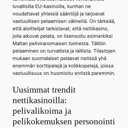
luvallisilla EU-kasinoilla, kunhan ne
noudattavat yhteisiä sääntöjä ja tarjoavat
vastuullisen pelaamisen välineitä. On tärkeää,
että aloittelijat tarkistavat, että nettikasino,
jolla aikovat pelata, on lisensoitu esimerkiksi
Maltan peliviranomaisen toimesta. Tällöin
pelaaminen on turvallista ja laillista. Tilastojen
mukaan suomalaiset pelaavat netissä yhä
enemmän korttipelejä ja kolikkopelejä, joissa
vastuullisuus on huomioitu entistä paremmin.
Uusimmat trendit
nettikasinoilla:
pelivalikoima ja
pelikokemuksen personointi