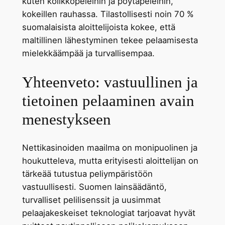
kuten kolikkopeleihin ja pöytäpeleihin,
kokeillen rauhassa. Tilastollisesti noin 70 %
suomalaisista aloittelijoista kokee, että
maltillinen lähestyminen tekee pelaamisesta
mielekkäämpää ja turvallisempaa.
Yhteenveto: vastuullinen ja
tietoinen pelaaminen avain
menestykseen
Nettikasinoiden maailma on monipuolinen ja
houkutteleva, mutta erityisesti aloittelijan on
tärkeää tutustua peliympäristöön
vastuullisesti. Suomen lainsäädäntö,
turvalliset pelilisenssit ja uusimmat
pelaajakeskeiset teknologiat tarjoavat hyvät