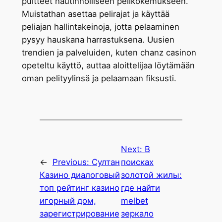
puitteet nautinnolliseen pelikokemukseen.
Muistathan asettaa pelirajat ja käyttää
peliajan hallintakeinoja, jotta pelaaminen
pysyy hauskana harrastuksena. Uusien
trendien ja palveluiden, kuten chanz casinon
opeteltu käyttö, auttaa aloittelijaa löytämään
oman pelityylinsä ja pelaamaan fiksusti.
Next:
В
←
Previous:
Султан
поисках
Казино диалоговый
золотой жилы:
топ рейтинг казино
где найти
игорный дом,
melbet
зарегистрирование
зеркало