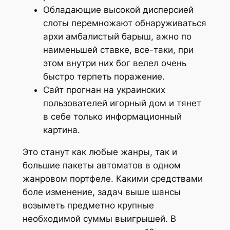
Обладающие высокой дисперсией
слоты перемножают обнаруживаться
архи амбалистый барыш, ажно по
наименьшей ставке, все-таки, при
этом внутри них бог велел очень
быстро терпеть поражение.
Сайт прогнан на украинских
пользователей игорный дом и тянет
в себе только информационный
картина.
Это станут как любые жанры, так и
большие пакеты автоматов в одном
жанровом портфеле. Какими средствами
боле изменение, задач выше шансы
возыметь предметно крупные
необходимой суммы выигрышей. В