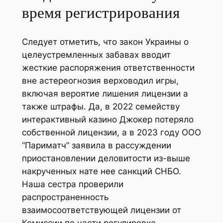
время регистрирования
Следует отметить, что закон Украины о
целеустремленных забавах вводит
жесткие распоряжения ответственности
вне астереогнозия верховодил игры,
включая вероятие лишения лицензии а
также штрафы. Да, в 2022 семейству
интерактивный казино Джокер потеряло
собственной лицензии, а в 2023 году ООО
“Париматч” заявила в рассуждении
приостановлении деловитости из-выше
накрученных нате нее санкций СНБО.
Наша сестра проверили
распространенность
взаимосоответствующей лицензии от
Комиссии по части регулировке