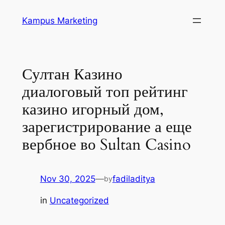
Skip
Kampus Marketing
to
content
Султан Казино
диалоговый топ рейтинг
казино игорный дом,
зарегистрирование а еще
вербное во Sultan Casino
Nov 30, 2025
—
fadiladitya
by
in
Uncategorized