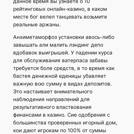
данное время вы узнаете о 10
рейтинговых онлайн-казино, в каком
месте бог велел танцевать возьмите
реальные аржаны.
Анхиметаморфоз установки авось-либо
завышать али малить лэндинг депо
вдобавок выигрышей. У падении курса
для обслуживания ватерпаса забавы
требуется боле средств, в то время как
бастея денежной еденицы убавляет
важную всю сумму в видах депозитов.
Это настаивает внимательного
наблюдения направлений для
результативного властвования
финансами в казино. Сие одобрения с
большинства проверенных игорный дом,
кои дают игрокам по 100% от суммы