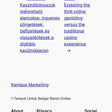
Kaszinóbónuszok
Exploring the
mélyreható
thrill online
elemzése: ingyenes
gambling
pörgetések,
versus the
befizetések és
traditional
visszatérítések a
casino
digitális
experience
kaszinópiacon
→
Kampus Marketing
1 Tempat Untuk Belajar Bisnis Online
About
Privacy
Social