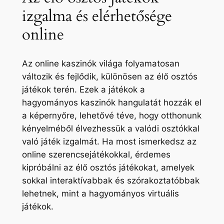
izgalma és elérhetősége
online
Az online kaszinók világa folyamatosan
változik és fejlődik, különösen az élő osztós
játékok terén. Ezek a játékok a
hagyományos kaszinók hangulatát hozzák el
a képernyőre, lehetővé téve, hogy otthonunk
kényelméből élvezhessük a valódi osztókkal
való játék izgalmát. Ha most ismerkedsz az
online szerencsejátékokkal, érdemes
kipróbálni az élő osztós játékokat, amelyek
sokkal interaktívabbak és szórakoztatóbbak
lehetnek, mint a hagyományos virtuális
játékok.