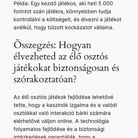
Példa: Egy kezdő játékos, aki heti 5 000
forintot szán játékra, könnyebben tudja
kontrollálni a költségeit, és élvezni a játékot
anélkül, hogy túlzott kockázatot vállalna.
Összegzés: Hogyan
élvezheted az élő osztós
játékokat biztonságosan és
szórakoztatóan?
Az élő osztós játékok fejlődése lehetővé
tette, hogy a kaszinók izgalma és a valódi
osztókkal való interakció bárki számára
elérhetővé váljon online. A technológia
folyamatos fejlődése és a biztonsági
intézkedések garantálják, hogy a