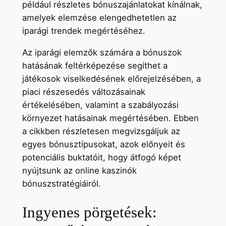
például részletes bónuszajánlatokat kínálnak,
amelyek elemzése elengedhetetlen az
iparági trendek megértéséhez.
Az iparági elemzők számára a bónuszok
hatásának feltérképezése segíthet a
játékosok viselkedésének előrejelzésében, a
piaci részesedés változásainak
értékelésében, valamint a szabályozási
környezet hatásainak megértésében. Ebben
a cikkben részletesen megvizsgáljuk az
egyes bónusztípusokat, azok előnyeit és
potenciális buktatóit, hogy átfogó képet
nyújtsunk az online kaszinók
bónuszstratégiáiról.
Ingyenes pörgetések: