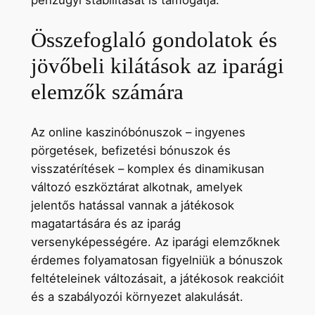
Összefoglaló gondolatok és
jövőbeli kilátások az iparági
elemzők számára
Az online kaszinóbónuszok – ingyenes
pörgetések, befizetési bónuszok és
visszatérítések – komplex és dinamikusan
változó eszköztárat alkotnak, amelyek
jelentős hatással vannak a játékosok
magatartására és az iparág
versenyképességére. Az iparági elemzőknek
érdemes folyamatosan figyelniük a bónuszok
feltételeinek változásait, a játékosok reakcióit
és a szabályozói környezet alakulását.