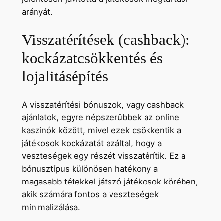
arányát.
Visszatérítések (cashback):
kockázatcsökkentés és
lojalitásépítés
A visszatérítési bónuszok, vagy cashback
ajánlatok, egyre népszerűbbek az online
kaszinók között, mivel ezek csökkentik a
játékosok kockázatát azáltal, hogy a
veszteségek egy részét visszatérítik. Ez a
bónusztípus különösen hatékony a
magasabb tétekkel játszó játékosok körében,
akik számára fontos a veszteségek
minimalizálása.