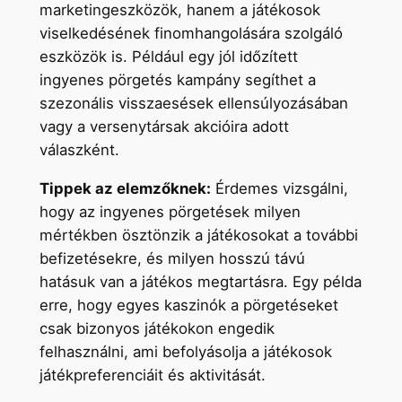
marketingeszközök, hanem a játékosok
viselkedésének finomhangolására szolgáló
eszközök is. Például egy jól időzített
ingyenes pörgetés kampány segíthet a
szezonális visszaesések ellensúlyozásában
vagy a versenytársak akcióira adott
válaszként.
Tippek az elemzőknek:
Érdemes vizsgálni,
hogy az ingyenes pörgetések milyen
mértékben ösztönzik a játékosokat a további
befizetésekre, és milyen hosszú távú
hatásuk van a játékos megtartásra. Egy példa
erre, hogy egyes kaszinók a pörgetéseket
csak bizonyos játékokon engedik
felhasználni, ami befolyásolja a játékosok
játékpreferenciáit és aktivitását.