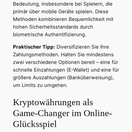
Bedeutung, insbesondere bei Spielern, die
primär über mobile Geräte spielen. Diese
Methoden kombinieren Bequemlichkeit mit
hohen Sicherheitsstandards durch
biometrische Authentifizierung.
Praktischer Tipp:
Diversifizieren Sie Ihre
Zahlungsmethoden. Halten Sie mindestens
zwei verschiedene Optionen bereit – eine für
schnelle Einzahlungen (E-Wallet) und eine für
größere Auszahlungen (Banküberweisung),
um Limits zu umgehen.
Kryptowährungen als
Game-Changer im Online-
Glücksspiel