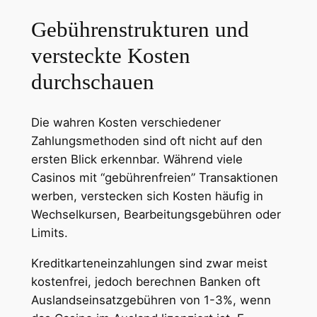
Gebührenstrukturen und
versteckte Kosten
durchschauen
Die wahren Kosten verschiedener
Zahlungsmethoden sind oft nicht auf den
ersten Blick erkennbar. Während viele
Casinos mit “gebührenfreien” Transaktionen
werben, verstecken sich Kosten häufig in
Wechselkursen, Bearbeitungsgebühren oder
Limits.
Kreditkarteneinzahlungen sind zwar meist
kostenfrei, jedoch berechnen Banken oft
Auslandseinsatzgebühren von 1-3%, wenn