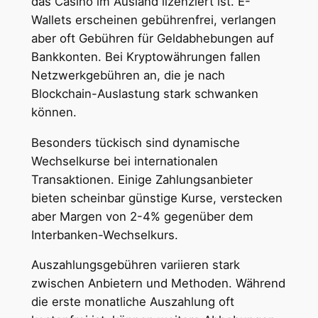
das Casino im Ausland lizenziert ist. E-
Wallets erscheinen gebührenfrei, verlangen
aber oft Gebühren für Geldabhebungen auf
Bankkonten. Bei Kryptowährungen fallen
Netzwerkgebühren an, die je nach
Blockchain-Auslastung stark schwanken
können.
Besonders tückisch sind dynamische
Wechselkurse bei internationalen
Transaktionen. Einige Zahlungsanbieter
bieten scheinbar günstige Kurse, verstecken
aber Margen von 2-4% gegenüber dem
Interbanken-Wechselkurs.
Auszahlungsgebühren variieren stark
zwischen Anbietern und Methoden. Während
die erste monatliche Auszahlung oft