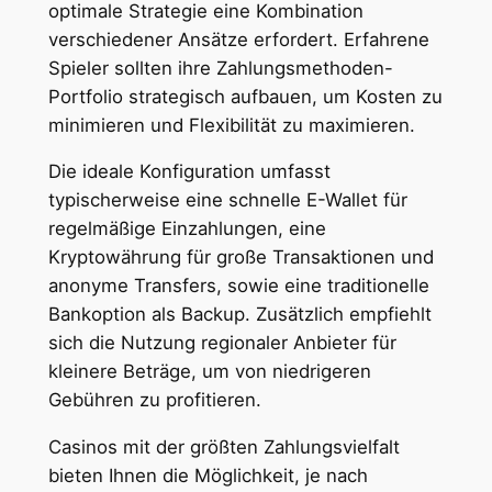
optimale Strategie eine Kombination
verschiedener Ansätze erfordert. Erfahrene
Spieler sollten ihre Zahlungsmethoden-
Portfolio strategisch aufbauen, um Kosten zu
minimieren und Flexibilität zu maximieren.
Die ideale Konfiguration umfasst
typischerweise eine schnelle E-Wallet für
regelmäßige Einzahlungen, eine
Kryptowährung für große Transaktionen und
anonyme Transfers, sowie eine traditionelle
Bankoption als Backup. Zusätzlich empfiehlt
sich die Nutzung regionaler Anbieter für
kleinere Beträge, um von niedrigeren
Gebühren zu profitieren.
Casinos mit der größten Zahlungsvielfalt
bieten Ihnen die Möglichkeit, je nach