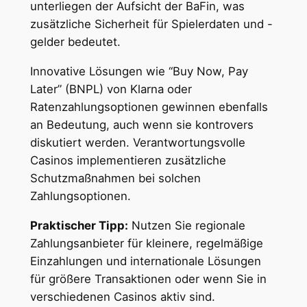
unterliegen der Aufsicht der BaFin, was
zusätzliche Sicherheit für Spielerdaten und -
gelder bedeutet.
Innovative Lösungen wie “Buy Now, Pay
Later” (BNPL) von Klarna oder
Ratenzahlungsoptionen gewinnen ebenfalls
an Bedeutung, auch wenn sie kontrovers
diskutiert werden. Verantwortungsvolle
Casinos implementieren zusätzliche
Schutzmaßnahmen bei solchen
Zahlungsoptionen.
Praktischer Tipp:
Nutzen Sie regionale
Zahlungsanbieter für kleinere, regelmäßige
Einzahlungen und internationale Lösungen
für größere Transaktionen oder wenn Sie in
verschiedenen Casinos aktiv sind.