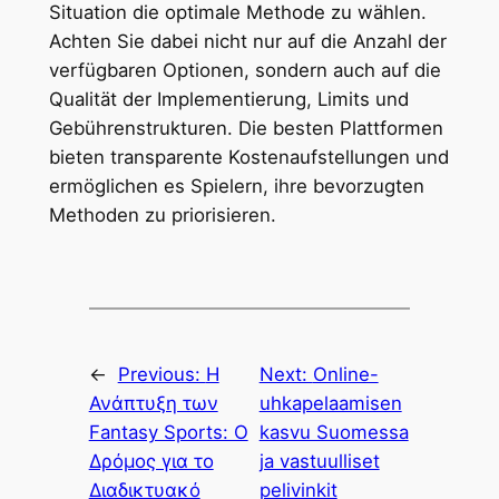
Situation die optimale Methode zu wählen.
Achten Sie dabei nicht nur auf die Anzahl der
verfügbaren Optionen, sondern auch auf die
Qualität der Implementierung, Limits und
Gebührenstrukturen. Die besten Plattformen
bieten transparente Kostenaufstellungen und
ermöglichen es Spielern, ihre bevorzugten
Methoden zu priorisieren.
←
Previous:
Η
Next:
Online-
Ανάπτυξη των
uhkapelaamisen
Fantasy Sports: Ο
kasvu Suomessa
Δρόμος για το
ja vastuulliset
Διαδικτυακό
pelivinkit