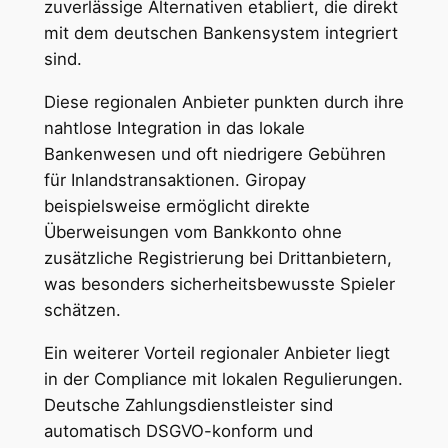
zuverlässige Alternativen etabliert, die direkt
mit dem deutschen Bankensystem integriert
sind.
Diese regionalen Anbieter punkten durch ihre
nahtlose Integration in das lokale
Bankenwesen und oft niedrigere Gebühren
für Inlandstransaktionen. Giropay
beispielsweise ermöglicht direkte
Überweisungen vom Bankkonto ohne
zusätzliche Registrierung bei Drittanbietern,
was besonders sicherheitsbewusste Spieler
schätzen.
Ein weiterer Vorteil regionaler Anbieter liegt
in der Compliance mit lokalen Regulierungen.
Deutsche Zahlungsdienstleister sind
automatisch DSGVO-konform und