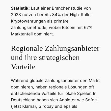
Statistik:
Laut einer Branchenstudie von
2023 nutzen bereits 34% der High-Roller
Kryptowährungen als primäre
Zahlungsmethode, wobei Bitcoin mit 67%
Marktanteil dominiert.
Regionale Zahlungsanbieter
und ihre strategischen
Vorteile
Während globale Zahlungsanbieter den Markt
dominieren, haben regionale Lösungen oft
entscheidende Vorteile für lokale Spieler. In
Deutschland haben sich Anbieter wie Sofort
(jetzt Klarna), Giropay und eps als