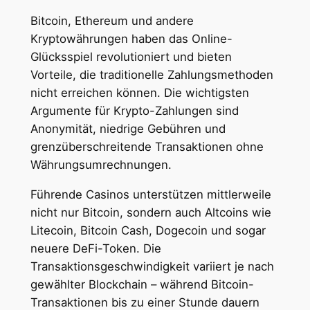
Bitcoin, Ethereum und andere
Kryptowährungen haben das Online-
Glücksspiel revolutioniert und bieten
Vorteile, die traditionelle Zahlungsmethoden
nicht erreichen können. Die wichtigsten
Argumente für Krypto-Zahlungen sind
Anonymität, niedrige Gebühren und
grenzüberschreitende Transaktionen ohne
Währungsumrechnungen.
Führende Casinos unterstützen mittlerweile
nicht nur Bitcoin, sondern auch Altcoins wie
Litecoin, Bitcoin Cash, Dogecoin und sogar
neuere DeFi-Token. Die
Transaktionsgeschwindigkeit variiert je nach
gewählter Blockchain – während Bitcoin-
Transaktionen bis zu einer Stunde dauern