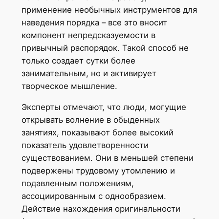
применение необычных инструментов для
наведения порядка – все это вносит
компонент непредсказуемости в
привычный распорядок. Такой способ не
только создает сутки более
занимательным, но и активирует
творческое мышление.
Эксперты отмечают, что люди, могущие
открывать волнение в обыденных
занятиях, показывают более высокий
показатель удовлетворенности
существованием. Они в меньшей степени
подвержены трудовому утомлению и
подавленным положениям,
ассоциированным с однообразием.
Действие нахождения оригинальности