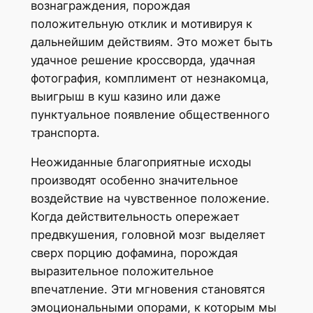
вознаграждения, порождая
положительную отклик и мотивируя к
дальнейшим действиям. Это может быть
удачное решение кроссворда, удачная
фотография, комплимент от незнакомца,
выигрыш в куш казино или даже
пунктуальное появление общественного
транспорта.
Неожиданные благоприятные исходы
производят особенно значительное
воздействие на чувственное положение.
Когда действительность опережает
предвкушения, головной мозг выделяет
сверх порцию дофамина, порождая
выразительное положительное
впечатление. Эти мгновения становятся
эмоциональными опорами, к которым мы