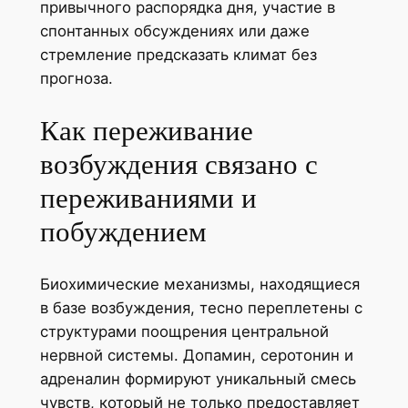
привычного распорядка дня, участие в
спонтанных обсуждениях или даже
стремление предсказать климат без
прогноза.
Как переживание
возбуждения связано с
переживаниями и
побуждением
Биохимические механизмы, находящиеся
в базе возбуждения, тесно переплетены с
структурами поощрения центральной
нервной системы. Допамин, серотонин и
адреналин формируют уникальный смесь
чувств, который не только предоставляет