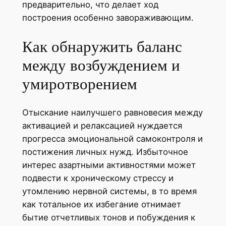
предварительно, что делает ход
построения особенно завораживающим.
Как обнаружить баланс
между возбуждением и
умиротворением
Отыскание наилучшего равновесия между
активацией и релаксацией нуждается
прогресса эмоциональной самоконтроля и
постижения личных нужд. Избыточное
интерес азартными активностями может
подвести к хроническому стрессу и
утомлению нервной системы, в то время
как тотальное их избегание отнимает
бытие отчетливых тонов и побуждения к