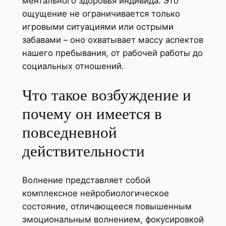
ментального здоровья индивида. Это
ощущение не ограничивается только
игровыми ситуациями или острыми
забавами – оно охватывает массу аспектов
нашего пребывания, от рабочей работы до
социальных отношений.
Что такое возбуждение и
почему он имеется в
повседневной
действительности
Волнение представляет собой
комплексное нейробиологическое
состояние, отличающееся повышенным
эмоциональным волнением, фокусировкой