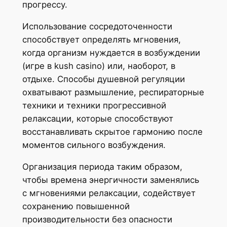
прогрессу.
Использование сосредоточенности
способствует определять мгновения,
когда организм нуждается в возбуждении
(игре в kush casino) или, наоборот, в
отдыхе. Способы душевной регуляции
охватывают размышление, респираторные
техники и техники прогрессивной
релаксации, которые способствуют
восстанавливать скрытое гармонию после
моментов сильного возбуждения.
Организация периода таким образом,
чтобы времена энергичности заменялись
с мгновениями релаксации, содействует
сохранению повышенной
производительности без опасности