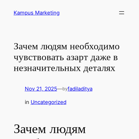
Skip
Kampus Marketing
to
content
Зачем людям необходимо
чувствовать азарт даже в
незначительных деталях
Nov 21, 2025
—
fadiladitya
by
in
Uncategorized
Зачем людям