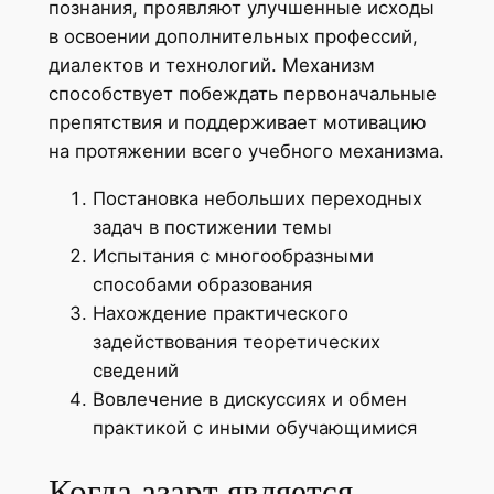
познания, проявляют улучшенные исходы
в освоении дополнительных профессий,
диалектов и технологий. Механизм
способствует побеждать первоначальные
препятствия и поддерживает мотивацию
на протяжении всего учебного механизма.
Постановка небольших переходных
задач в постижении темы
Испытания с многообразными
способами образования
Нахождение практического
задействования теоретических
сведений
Вовлечение в дискуссиях и обмен
практикой с иными обучающимися
Когда азарт является