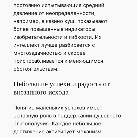
постоянно испытывающие средний
давление от неопределенности,
например, в казино куш, показывают
более повышенные индикаторы
изобретательности и гибкости. Их
интеллект лучше разбирается с
многозадачностью и скорее
приспосабливается к меняющимся
обстоятельствам.
Небольшие успехи и радость от
внезапного исхода
Понятие маленьких успехов имеет
основную роль в поддержании душевного
благополучия. Каждое небольшое
достижение активирует механизм