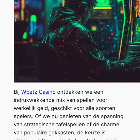
Bij
Wbetz Casino
ontdekken we een
indrukwekkende mix van spellen voor
werkelijk geld, geschikt voor alle soorten
spelers. Of we nu genieten van de spanning
van strategische tafelspellen of de charme
van populaire gokkasten, de keuze is