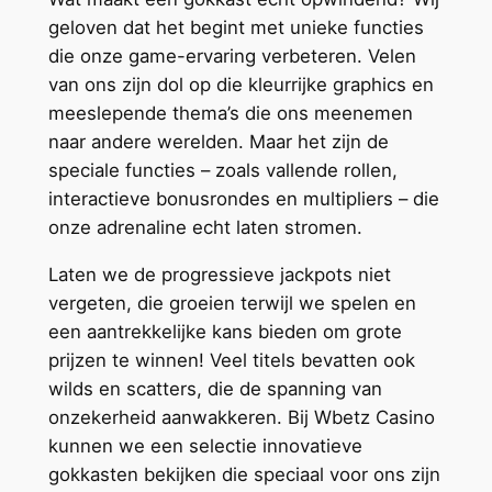
geloven dat het begint met unieke functies
die onze game-ervaring verbeteren. Velen
van ons zijn dol op die kleurrijke graphics en
meeslepende thema’s die ons meenemen
naar andere werelden. Maar het zijn de
speciale functies – zoals vallende rollen,
interactieve bonusrondes en multipliers – die
onze adrenaline echt laten stromen.
Laten we de progressieve jackpots niet
vergeten, die groeien terwijl we spelen en
een aantrekkelijke kans bieden om grote
prijzen te winnen! Veel titels bevatten ook
wilds en scatters, die de spanning van
onzekerheid aanwakkeren. Bij Wbetz Casino
kunnen we een selectie innovatieve
gokkasten bekijken die speciaal voor ons zijn