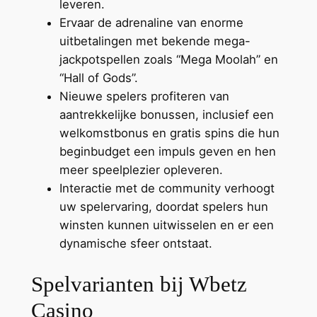
leveren.
Ervaar de adrenaline van enorme
uitbetalingen met bekende mega-
jackpotspellen zoals “Mega Moolah” en
“Hall of Gods”.
Nieuwe spelers profiteren van
aantrekkelijke bonussen, inclusief een
welkomstbonus en gratis spins die hun
beginbudget een impuls geven en hen
meer speelplezier opleveren.
Interactie met de community verhoogt
uw spelervaring, doordat spelers hun
winsten kunnen uitwisselen en er een
dynamische sfeer ontstaat.
Spelvarianten bij Wbetz
Casino