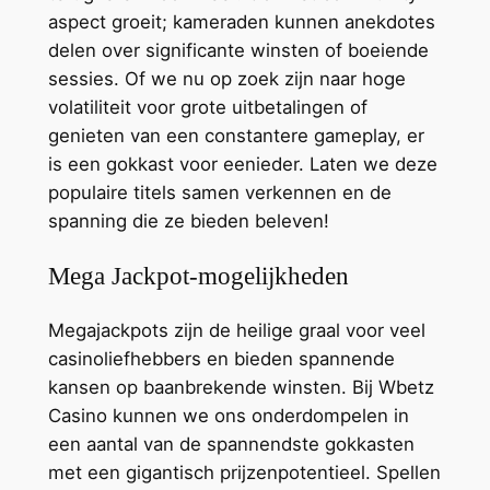
aspect groeit; kameraden kunnen anekdotes
delen over significante winsten of boeiende
sessies. Of we nu op zoek zijn naar hoge
volatiliteit voor grote uitbetalingen of
genieten van een constantere gameplay, er
is een gokkast voor eenieder. Laten we deze
populaire titels samen verkennen en de
spanning die ze bieden beleven!
Mega Jackpot-mogelijkheden
Megajackpots zijn de heilige graal voor veel
casinoliefhebbers en bieden spannende
kansen op baanbrekende winsten. Bij Wbetz
Casino kunnen we ons onderdompelen in
een aantal van de spannendste gokkasten
met een gigantisch prijzenpotentieel. Spellen