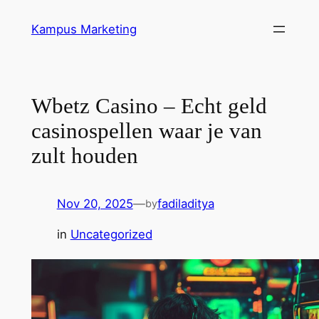
Skip
Kampus Marketing
to
content
Wbetz Casino – Echt geld
casinospellen waar je van
zult houden
Nov 20, 2025
—
fadiladitya
by
in
Uncategorized