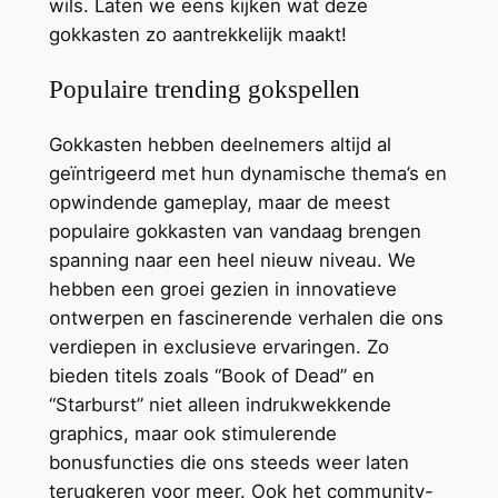
wils. Laten we eens kijken wat deze
gokkasten zo aantrekkelijk maakt!
Populaire trending gokspellen
Gokkasten hebben deelnemers altijd al
geïntrigeerd met hun dynamische thema’s en
opwindende gameplay, maar de meest
populaire gokkasten van vandaag brengen
spanning naar een heel nieuw niveau. We
hebben een groei gezien in innovatieve
ontwerpen en fascinerende verhalen die ons
verdiepen in exclusieve ervaringen. Zo
bieden titels zoals “Book of Dead” en
“Starburst” niet alleen indrukwekkende
graphics, maar ook stimulerende
bonusfuncties die ons steeds weer laten
terugkeren voor meer. Ook het community-