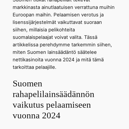
markkinasta ainutlaatuisen verrattuna muihin
Euroopan maihin. Pelaamisen verotus ja
lisenssijärjestelmät vaikuttavat suoraan
siihen, millaisia pelikohteita
suomalaispelaajat voivat valita. Tässä
artikkelissa perehdymme tarkemmin siihen,
miten Suomen lainsäädäntö säätelee
nettikasinoita vuonna 2024 ja mitä tämä
tarkoittaa pelaajille.
Suomen
rahapelilainsäädännön
vaikutus pelaamiseen
vuonna 2024