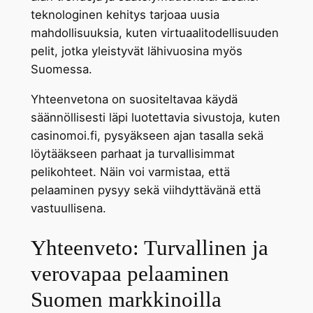
teknologinen kehitys tarjoaa uusia
mahdollisuuksia, kuten virtuaalitodellisuuden
pelit, jotka yleistyvät lähivuosina myös
Suomessa.
Yhteenvetona on suositeltavaa käydä
säännöllisesti läpi luotettavia sivustoja, kuten
casinomoi.fi, pysyäkseen ajan tasalla sekä
löytääkseen parhaat ja turvallisimmat
pelikohteet. Näin voi varmistaa, että
pelaaminen pysyy sekä viihdyttävänä että
vastuullisena.
Yhteenveto: Turvallinen ja
verovapaa pelaaminen
Suomen markkinoilla