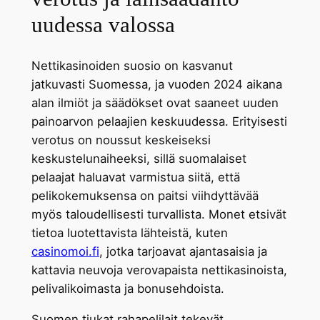
uudessa valossa
Nettikasinoiden suosio on kasvanut
jatkuvasti Suomessa, ja vuoden 2024 aikana
alan ilmiöt ja säädökset ovat saaneet uuden
painoarvon pelaajien keskuudessa. Erityisesti
verotus on noussut keskeiseksi
keskustelunaiheeksi, sillä suomalaiset
pelaajat haluavat varmistua siitä, että
pelikokemuksensa on paitsi viihdyttävää
myös taloudellisesti turvallista. Monet etsivät
tietoa luotettavista lähteistä, kuten
casinomoi.fi
, jotka tarjoavat ajantasaisia ja
kattavia neuvoja verovapaista nettikasinoista,
pelivalikoimasta ja bonusehdoista.
Suomen tiukat rahapelilait tekevät