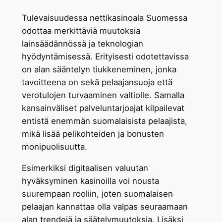
Tulevaisuudessa nettikasinoala Suomessa
odottaa merkittäviä muutoksia
lainsäädännössä ja teknologian
hyödyntämisessä. Erityisesti odotettavissa
on alan sääntelyn tiukkeneminen, jonka
tavoitteena on sekä pelaajansuoja että
verotulojen turvaaminen valtiolle. Samalla
kansainväliset palveluntarjoajat kilpailevat
entistä enemmän suomalaisista pelaajista,
mikä lisää pelikohteiden ja bonusten
monipuolisuutta.
Esimerkiksi digitaalisen valuutan
hyväksyminen kasinoilla voi nousta
suurempaan rooliin, joten suomalaisen
pelaajan kannattaa olla valpas seuraamaan
alan trendejä ja säätelymuutoksia. Lisäksi