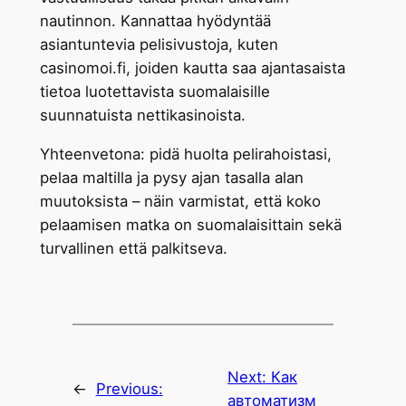
nautinnon. Kannattaa hyödyntää
asiantuntevia pelisivustoja, kuten
casinomoi.fi, joiden kautta saa ajantasaista
tietoa luotettavista suomalaisille
suunnatuista nettikasinoista.
Yhteenvetona: pidä huolta pelirahoistasi,
pelaa maltilla ja pysy ajan tasalla alan
muutoksista – näin varmistat, että koko
pelaamisen matka on suomalaisittain sekä
turvallinen että palkitseva.
Next:
Как
←
Previous:
автоматизм