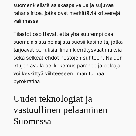
suomenkielistä asiakaspalvelua ja sujuvaa
rahansiirtoa, jotka ovat merkittäviä kriteerejä
valinnassa.
Tilastot osoittavat, että yhä suurempi osa
suomalaisista pelaajista suosii kasinoita, jotka
tarjoavat bonuksia ilman kierrätysvaatimuksia
sekä selkeät ehdot nostojen suhteen. Näiden
etujen avulla pelikokemus paranee ja pelaaja
voi keskittyä viihteeseen ilman turhaa
byrokratiaa.
Uudet teknologiat ja
vastuullinen pelaaminen
Suomessa