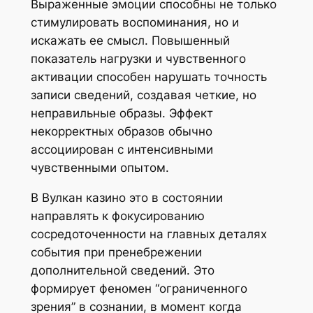
Выраженные эмоции способны не только
стимулировать воспоминания, но и
искажать ее смысл. Повышенный
показатель нагрузки и чувственного
активации способен нарушать точность
записи сведений, создавая четкие, но
неправильные образы. Эффект
некорректных образов обычно
ассоциирован с интенсивными
чувственными опытом.
В Вулкан казино это в состоянии
направлять к фокусированию
сосредоточенности на главных деталях
события при пренебрежении
дополнительной сведений. Это
формирует феномен “ограниченного
зрения” в сознании, в момент когда