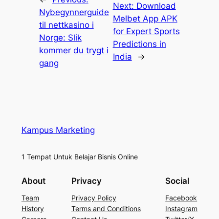
Next:
Download
Nybegynnerguide
Melbet App APK
til nettkasino i
for Expert Sports
Norge: Slik
Predictions in
kommer du trygt i
India
→
gang
Kampus Marketing
1 Tempat Untuk Belajar Bisnis Online
About
Privacy
Social
Team
Privacy Policy
Facebook
History
Terms and Conditions
Instagram