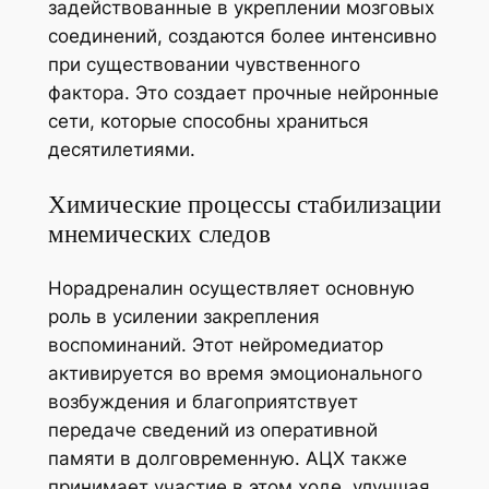
задействованные в укреплении мозговых
соединений, создаются более интенсивно
при существовании чувственного
фактора. Это создает прочные нейронные
сети, которые способны храниться
десятилетиями.
Химические процессы стабилизации
мнемических следов
Норадреналин осуществляет основную
роль в усилении закрепления
воспоминаний. Этот нейромедиатор
активируется во время эмоционального
возбуждения и благоприятствует
передаче сведений из оперативной
памяти в долговременную. АЦХ также
принимает участие в этом ходе, улучшая