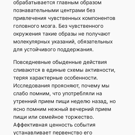
обрабатывается главным образом
познавательными центрами без
привлечения чувственных компонентов
головного мозга. Без чувственного
окружения такие образы не получают
молекулярных указаний, обязательных
для устойчивого поддержания.
Повседневные обыденные действия
сливаются в единые схемы активности,
теряя характерные особенности.
Исследования проясняют, почему мы
слабо помним, что употребляли на
утренний прием пищи неделю назад, но
ясно помним нежный вечерний прием
пищи или семейное торжество.
Аффективная ценность события
устанавливает первенство его