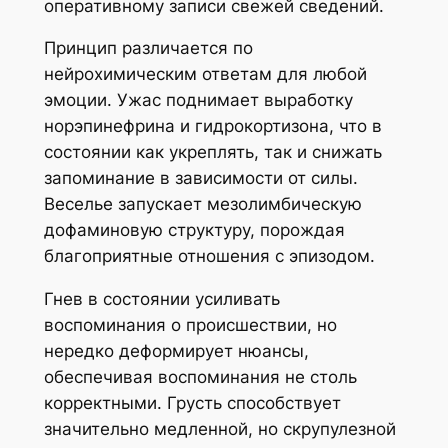
оперативному записи свежей сведений.
Принцип различается по
нейрохимическим ответам для любой
эмоции. Ужас поднимает выработку
норэпинефрина и гидрокортизона, что в
состоянии как укреплять, так и снижать
запоминание в зависимости от силы.
Веселье запускает мезолимбическую
дофаминовую структуру, порождая
благоприятные отношения с эпизодом.
Гнев в состоянии усиливать
воспоминания о происшествии, но
нередко деформирует нюансы,
обеспечивая воспоминания не столь
корректными. Грусть способствует
значительно медленной, но скрупулезной