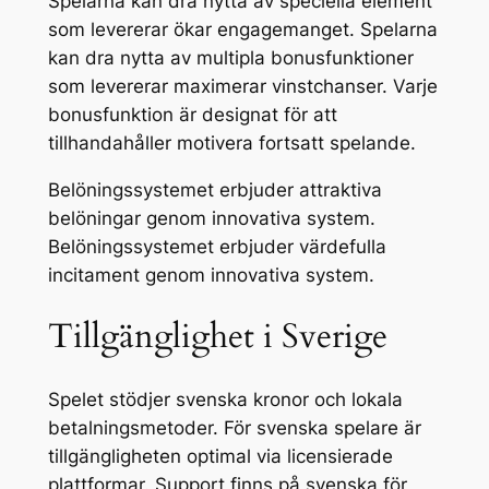
Spelarna kan dra nytta av speciella element
som levererar ökar engagemanget. Spelarna
kan dra nytta av multipla bonusfunktioner
som levererar maximerar vinstchanser. Varje
bonusfunktion är designat för att
tillhandahåller motivera fortsatt spelande.
Belöningssystemet erbjuder attraktiva
belöningar genom innovativa system.
Belöningssystemet erbjuder värdefulla
incitament genom innovativa system.
Tillgänglighet i Sverige
Spelet stödjer svenska kronor och lokala
betalningsmetoder. För svenska spelare är
tillgängligheten optimal via licensierade
plattformar. Support finns på svenska för