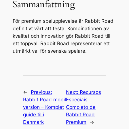
Sammanfattning
För premium spelupplevelse är Rabbit Road
definitivt värt att testa. Kombinationen av
kvalitet och innovation gör Rabbit Road till
ett toppval. Rabbit Road representerar ett
utmärkt val för svenska spelare.
←
Previous:
Next:
Recursos
Rabbit Road mobil
Especiais
version – Komplet
Completo de
guide til i
Rabbit Road
Danmark
Premium
→