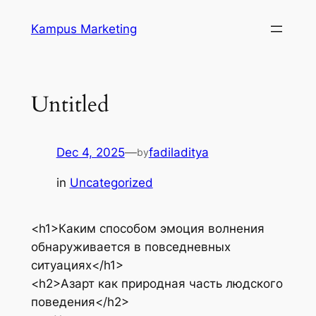
Skip
Kampus Marketing
to
content
Untitled
Dec 4, 2025
—
fadiladitya
by
in
Uncategorized
<h1>Каким способом эмоция волнения
обнаруживается в повседневных
ситуациях</h1>
<h2>Азарт как природная часть людского
поведения</h2>