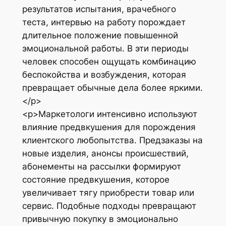
результатов испытания, врачебного
теста, интервью на работу порождает
длительное положение повышенной
эмоциональной работы. В эти периоды
человек способен ощущать комбинацию
беспокойства и возбуждения, которая
превращает обычные дела более яркими.
</p>
<p>Маркетологи интенсивно используют
влияние предвкушения для порождения
клиентского любопытства. Предзаказы на
новые изделия, анонсы происшествий,
абонементы на рассылки формируют
состояние предвкушения, которое
увеличивает тягу приобрести товар или
сервис. Подобные подходы превращают
привычную покупку в эмоционально