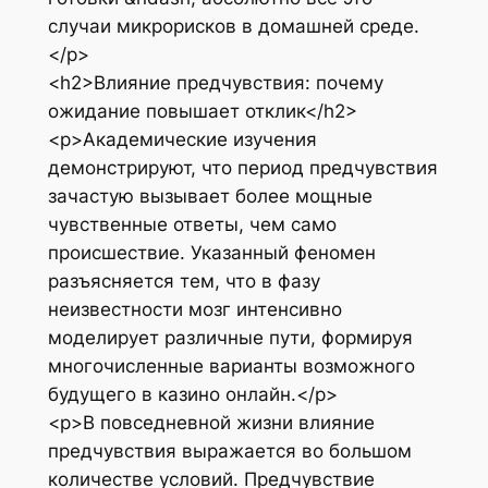
случаи микрорисков в домашней среде.
</p>
<h2>Влияние предчувствия: почему
ожидание повышает отклик</h2>
<p>Академические изучения
демонстрируют, что период предчувствия
зачастую вызывает более мощные
чувственные ответы, чем само
происшествие. Указанный феномен
разъясняется тем, что в фазу
неизвестности мозг интенсивно
моделирует различные пути, формируя
многочисленные варианты возможного
будущего в казино онлайн.</p>
<p>В повседневной жизни влияние
предчувствия выражается во большом
количестве условий. Предчувствие