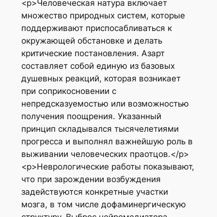
<p>Человеческая натура включает
множество природных систем, которые
поддерживают приспосабливаться к
окружающей обстановке и делать
критические постановления. Азарт
составляет собой единую из базовых
душевных реакций, которая возникает
при соприкосновении с
непредсказуемостью или возможностью
получения поощрения. Указанный
принцип складывался тысячелетиями
прогресса и выполнял важнейшую роль в
выживании человеческих праотцов.</p>
<p>Неврологические работы показывают,
что при зарождении возбуждения
задействуются конкретные участки
мозга, в том числе дофаминергическую