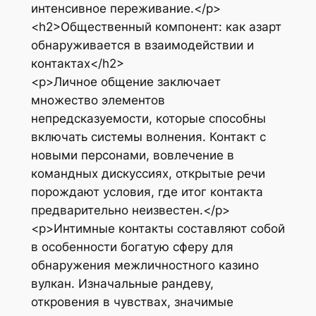
интенсивное переживание.</p>
<h2>Общественный компонент: как азарт
обнаруживается в взаимодействии и
контактах</h2>
<p>Личное общение заключает
множество элементов
непредсказуемости, которые способны
включать системы волнения. Контакт с
новыми персонами, вовлечение в
командных дискуссиях, открытые речи
порождают условия, где итог контакта
предварительно неизвестен.</p>
<p>Интимные контакты составляют собой
в особенности богатую сферу для
обнаружения межличностного казино
вулкан. Изначальные рандеву,
откровения в чувствах, значимые