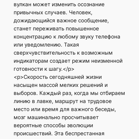
вулкан может изменить осознание
привычных случаев. Человек,
дожидающийся важное сообщение,
станет переживать повышенное
концентрацию к любому звуку телефона
или уведомлению. Такая
сверхчувствительность к возможным
индикаторам создает режим неизменной
готовности к шагу.</p>
<p>Скорость сегодняшней жизни
насыщен массой мелких решений и
выборов. Каждый раз, когда мы отбираем
линию в лавке, маршрут на трудовое
место или время для важного беседы,
мозг машинально просчитывает
вероятные способы эволюции
происшествий. Эта беспрестанная