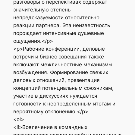
разговоры о перспективах содержат
значительную степень
непредсказуемости относительно
реакции партнера. Эта неизвестность
порождает интенсивные душевные
ощущения.</p>
<p>Рабочие конференции, деловые
встречи и бизнес совещания также
включают межличностные механизмы
возбуждения. Формирование свежих
деловых отношений, презентация
концепций потенциальным союзникам,
участие в дискуссиях нуждается
готовности к неопределенным итогам и
вероятному отклонению.</p>
<ol>
<li>Вовлечение в командных