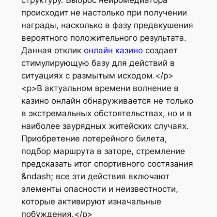
структуру. Выброс нейромедиатора
происходит не настолько при получении
награды, насколько в фазу предвкушения
вероятного положительного результата.
Данная отклик
онлайн казино
создает
стимулирующую базу для действий в
ситуациях с размытым исходом.</p>
<p>В актуальном времени волнение в
казино онлайн обнаруживается не только
в экстремальных обстоятельствах, но и в
наиболее заурядных житейских случаях.
Приобретение лотерейного билета,
подбор маршрута в заторе, стремление
предсказать итог спортивного состязания
&ndash; все эти действия включают
элементы опасности и неизвестности,
которые активируют изначальные
побуждения.</p>