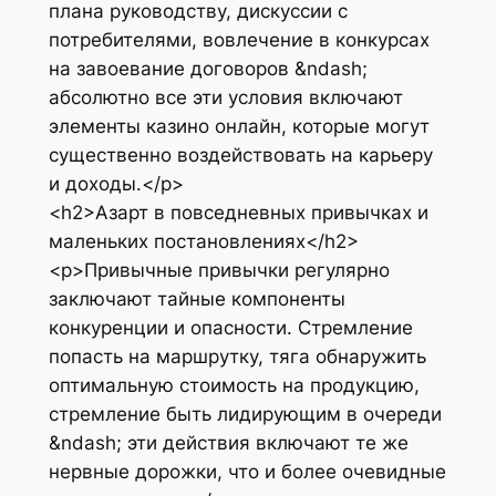
плана руководству, дискуссии с
потребителями, вовлечение в конкурсах
на завоевание договоров &ndash;
абсолютно все эти условия включают
элементы казино онлайн, которые могут
существенно воздействовать на карьеру
и доходы.</p>
<h2>Азарт в повседневных привычках и
маленьких постановлениях</h2>
<p>Привычные привычки регулярно
заключают тайные компоненты
конкуренции и опасности. Стремление
попасть на маршрутку, тяга обнаружить
оптимальную стоимость на продукцию,
стремление быть лидирующим в очереди
&ndash; эти действия включают те же
нервные дорожки, что и более очевидные