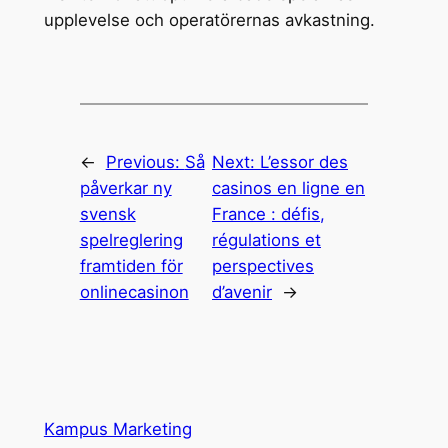
upplevelse och operatörernas avkastning.
←
Previous:
Så
Next:
L’essor des
påverkar ny
casinos en ligne en
svensk
France : défis,
spelreglering
régulations et
framtiden för
perspectives
onlinecasinon
d’avenir
→
Kampus Marketing