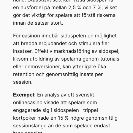
en husfördel på mellan 2,5 % och 7 %, vilket
gör det viktigt för spelare att förstå riskerna
innan de satsar stort.
För casinon innebär sidospelen en möjlighet
att bredda erbjudandet och stimulera fler
insatser. Effektiv marknadsföring av sidospel,
liksom utbildning av spelarna genom tutorials
eller demoversioner, kan ytterligare öka
retention och genomsnittlig insats per
session.
Exempel:
En analys av ett svenskt
onlinecasino visade att spelare som
engagerade sig i sidospelen i trippel
kortpoker hade en 15 % högre genomsnittlig
sessionslängd än de som spelade endast