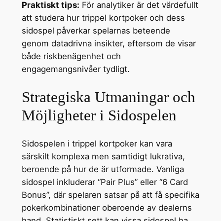
Praktiskt tips:
För analytiker är det värdefullt
att studera hur trippel kortpoker och dess
sidospel påverkar spelarnas beteende
genom datadrivna insikter, eftersom de visar
både riskbenägenhet och
engagemangsnivåer tydligt.
Strategiska Utmaningar och
Möjligheter i Sidospelen
Sidospelen i trippel kortpoker kan vara
särskilt komplexa men samtidigt lukrativa,
beroende på hur de är utformade. Vanliga
sidospel inkluderar “Pair Plus” eller “6 Card
Bonus”, där spelaren satsar på att få specifika
pokerkombinationer oberoende av dealerns
hand. Statistiskt sett kan vissa sidospel ha