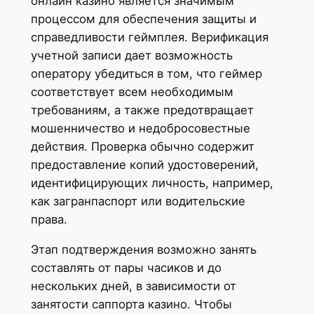
онлайн казино является значимым
процессом для обеспечения защиты и
справедливости геймплея. Верификация
учетной записи дает возможность
оператору убедиться в том, что геймер
соответствует всем необходимым
требованиям, а также предотвращает
мошенничество и недобросовестные
действия. Проверка обычно содержит
предоставление копий удостоверений,
идентифицирующих личность, например,
как загранпаспорт или водительские
права.
Этап подтверждения возможно занять
составлять от пары часиков и до
нескольких дней, в зависимости от
занятости саппорта казино. Чтобы