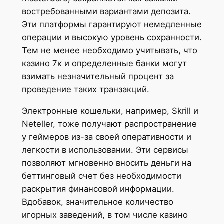
востребованными вариантами депозита.
Эти платформы гарантируют немедленные
операции и высокую уровень сохранности.
Тем не менее необходимо учитывать, что
казино 7к и определенные банки могут
взимать незначительный процент за
проведение таких транзакций.
Электронные кошельки, например, Skrill и
Neteller, тоже получают распространение
у геймеров из-за своей оперативности и
легкости в использовании. Эти сервисы
позволяют мгновенно вносить деньги на
беттинговый счет без необходимости
раскрытия финансовой информации.
Вдобавок, значительное количество
игорных заведений, в том числе казино