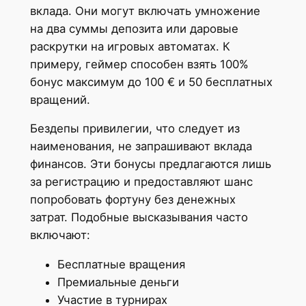
вклада. Они могут включать умножение
на два суммы депозита или даровые
раскрутки на игровых автоматах. К
примеру, геймер способен взять 100%
бонус максимум до 100 € и 50 бесплатных
вращений.
Бездепы привилегии, что следует из
наименования, не запрашивают вклада
финансов. Эти бонусы предлагаются лишь
за регистрацию и предоставляют шанс
попробовать фортуну без денежных
затрат. Подобные высказывания часто
включают:
Бесплатные вращения
Премиальные деньги
Участие в турнирах