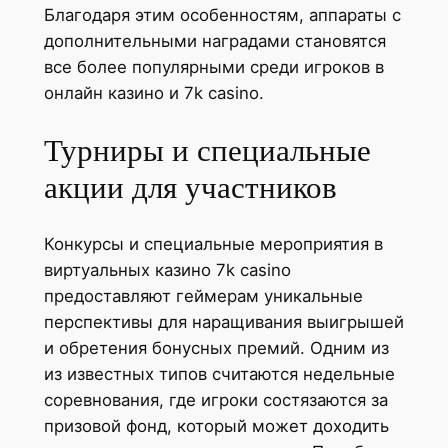
Благодаря этим особенностям, аппараты с
дополнительными наградами становятся
все более популярными среди игроков в
онлайн казино и 7k casino.
Турниры и специальные
акции для участников
Конкурсы и специальные мероприятия в
виртуальных казино 7k casino
предоставляют геймерам уникальные
перспективы для наращивания выигрышей
и обретения бонусных премий. Одним из
из известных типов считаются недельные
соревнования, где игроки состязаются за
призовой фонд, который может доходить