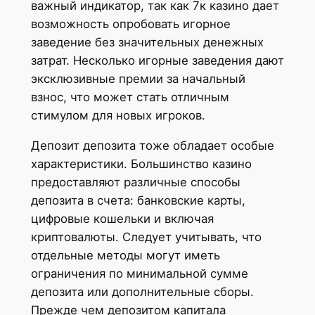
важный индикатор, так как 7к казино дает
возможность опробовать игорное
заведение без значительных денежных
затрат. Несколько игорные заведения дают
эксклюзивные премии за начальный
взнос, что может стать отличным
стимулом для новых игроков.
Депозит депозита тоже обладает особые
характеристики. Большинство казино
предоставляют различные способы
депозита в счета: банковские карты,
цифровые кошельки и включая
криптовалюты. Следует учитывать, что
отдельные методы могут иметь
ограничения по минимальной сумме
депозита или дополнительные сборы.
Прежде чем депозитом капитала