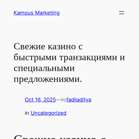
Skip
Kampus Marketing
to
content
Свежие казино с
быстрыми транзакциями и
специальными
предложениями.
Oct 16, 2025
—
fadiladitya
by
in
Uncategorized