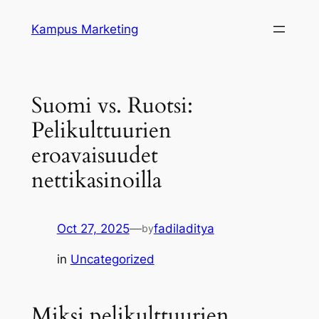
Skip
Kampus Marketing
to
content
Suomi vs. Ruotsi:
Pelikulttuurien
eroavaisuudet
nettikasinoilla
Oct 27, 2025
—
fadiladitya
by
in
Uncategorized
Miksi pelikulttuurien