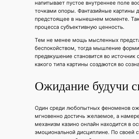
напитывает пустое внутреннее поле в
точками опоры. Фантазийные картины д
предстоящее в нынешнем моменте. Так
процесса субъективную ценность.
Тем не менее мощь мысленных предста
беспокойством, тогда мышление формир
предвкушение становится во источник с
какого типа картины создаются во соз
Ожидание будучи с
Один среди любопытных феноменов ожи
мгновенно достичь желаемое, а намере
механизм казино онлайн находится в о
эмоциональной дисциплине. По своей с