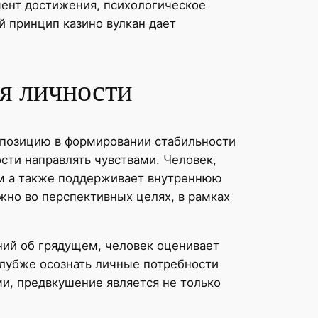
мент достижения, психологическое
й принцип казино вулкан дает
я личности
 позицию в формировании стабильности
сти направлять чувствами. Человек,
ам а также поддерживает внутреннюю
жно во перспективных целях, в рамках
ний об грядущем, человек оценивает
глубже осознать личные потребности
и, предвкушение является не только