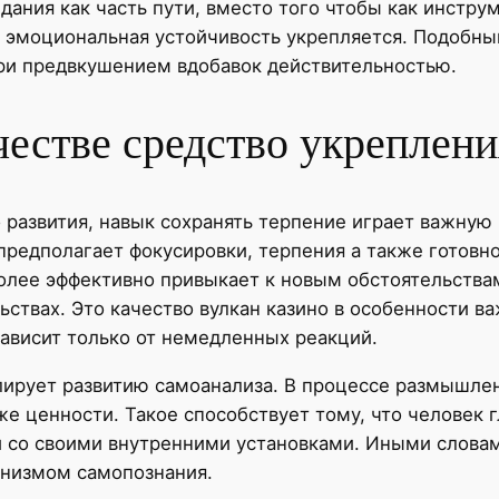
дания как часть пути, вместо того чтобы как инстру
м эмоциональная устойчивость укрепляется. Подобны
ри предвкушением вдобавок действительностью.
естве средство укреплени
 развития, навык сохранять терпение играет важную
редполагает фокусировки, терпения а также готовно
олее эффективно привыкает к новым обстоятельств
ствах. Это качество вулкан казино в особенности ва
зависит только от немедленных реакций.
лирует развитию самоанализа. В процессе размышле
же ценности. Такое способствует тому, что человек 
и со своими внутренними установками. Иными словам
анизмом самопознания.