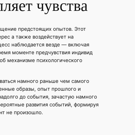
ляет чувства
щение предстоящих опытов. Этот
рес а также воздействует на
цесс наблюдается везде — включая
время моменте предчувствия индивид
 об механизме психологического
ваться намного раньше чем самого
енные образы, опыт прошлого и
задолго до события, зачастую намного
 вероятные развития событий, формируя
нт не произошло.