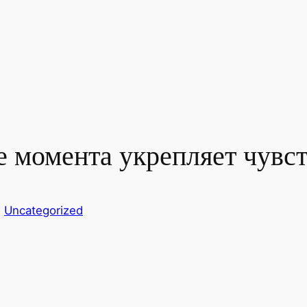
 момента укрепляет чувст
n
Uncategorized