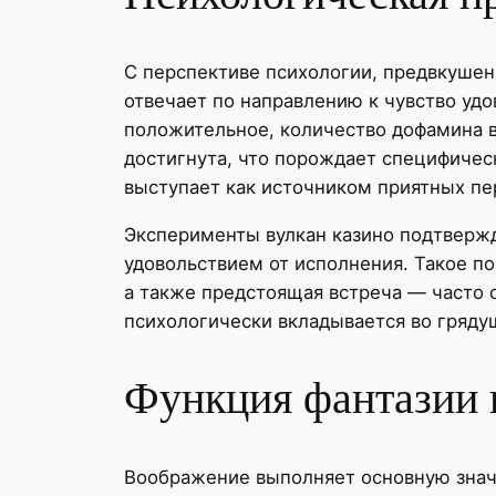
С перспективе психологии, предвкушен
отвечает по направлению к чувство уд
положительное, количество дофамина в
достигнута, что порождает специфиче
выступает как источником приятных пе
Эксперименты вулкан казино подтвержд
удовольствием от исполнения. Такое по
а также предстоящая встреча — часто 
психологически вкладывается во гряду
Функция фантазии 
Воображение выполняет основную знач