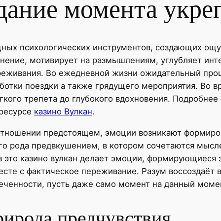
ание момента укреп
ных психологических инструментов, создающих ощу
ение, мотивирует на размышлениям, углубляет инте
реживания. Во ежедневной жизни ожидательный про
ботки поездки а также грядущего мероприятия. Во 
егкого трепета до глубокого вдохновения. Подробнее
 ресурсе
казино Вулкан
.
 отношении предстоящем, эмоции возникают формиро
го рода предвкушением, в котором сочетаются мысл
з это казино вулкан делает эмоции, формирующиеся 
месте с фактическое переживание. Разум воссоздаёт
еченности, пусть даже само момент на данный моме
рирода предчувствия