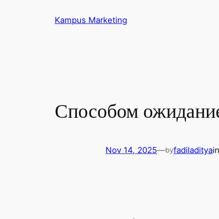
Skip
Kampus Marketing
to
content
Способом ожидание
Nov 14, 2025
—
fadiladitya
i
by