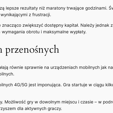
szą lepsze rezultaty niż maratony trwające godzinami. 
ynikającymi z frustracji.
znacząco zwiększyć dostępny kapitał. Należy jednak z
a wymagania obrotu i maksymalne wypłaty.
h przenośnych
działają równie sprawnie na urządzeniach mobilnych jak
ilnych.
nych 4G/5G jest imponująca. Gra startuje w ciągu kilk
y. Możliwość gry w dowolnym miejscu i czasie – w podró
rzyszem dla aktywnych graczy.