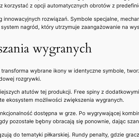
az korzystać z opcji automatycznych obrotów z predefin
g innowacyjnych rozwiązań. Symbole specjalne, mecha
ystem nagród, który utrzymuje zaangażowanie na wysok
zania wygranych
o transforma wybrane ikony w identyczne symbole, twor
dowej rozgrywki.
ejszych atutów tej produkcji. Free spiny z dodatkowym
te ekosystem możliwości zwiększenia wygranych.
nkcjonalność dostępna w grze. Po wygrywającej kombina
gdy pozostałe bębny obracają się ponownie, dając szan
ują do tematyki piłkarskiej. Rundy penalty, gdzie gracz