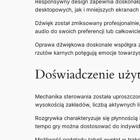
Responsywny design zapewnia doskonałą j
desktopowych, jak i mniejszych ekranach 
Dźwięk został zmiksowany profesjonalnie
audio do swoich preferencji lub całkowic
Oprawa dźwiękowa doskonale współgra z 
rzutów karnych potęgują emocje towarzy
Doświadczenie uży
Mechanika sterowania została uproszczon
wysokością zakładów, liczbą aktywnych l
Rozgrywka charakteryzuje się płynnością i
tempo gry można dostosować do indywidua
Możliwość podglądu tabeli wypłat w trak