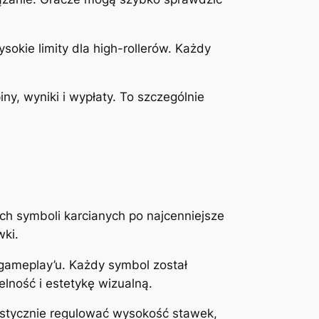
okie limity dla high-rollerów. Każdy
ny, wyniki i wypłaty. To szczególnie
ch symboli karcianych po najcenniejsze
wki.
gameplay’u. Każdy symbol został
lność i estetykę wizualną.
astycznie regulować wysokość stawek,