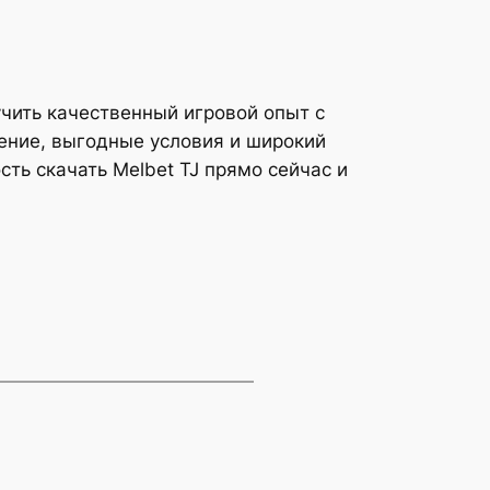
учить качественный игровой опыт с
ение, выгодные условия и широкий
ть скачать Melbet TJ прямо сейчас и