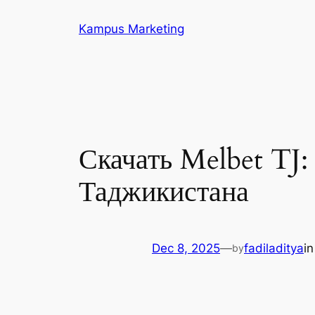
Skip
Kampus Marketing
to
content
Скачать Melbet TJ:
Таджикистана
Dec 8, 2025
—
fadiladitya
i
by