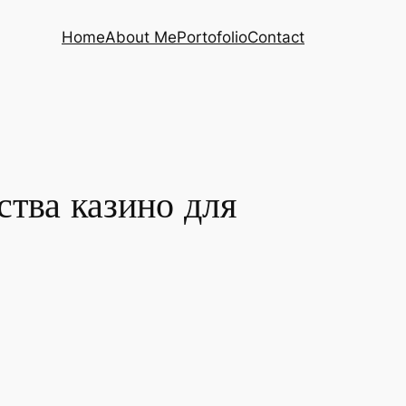
Home
About Me
Portofolio
Contact
тва казино для