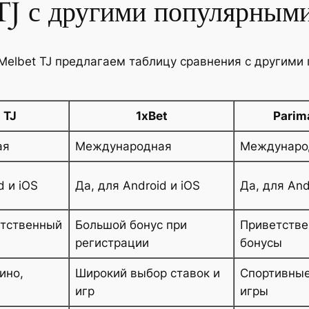
TJ с другими популярными
elbet TJ предлагаем таблицу сравнения с другими
 TJ
1xBet
Parim
ая
Международная
Междунаро
d и iOS
Да, для Android и iOS
Да, для And
тственный
Большой бонус при
Приветств
регистрации
бонусы
зино,
Широкий выбор ставок и
Спортивные
игр
игры