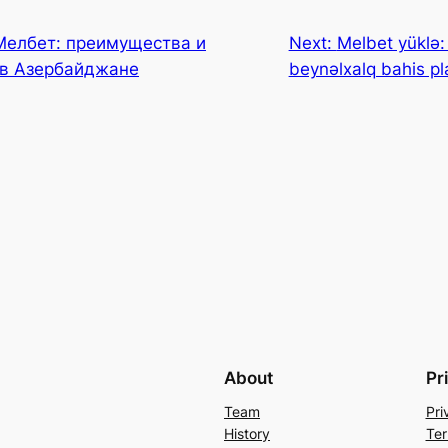
Мелбет: преимущества и
Next:
Melbet yüklə
 в Азербайджане
beynəlxalq bahis pl
About
Pr
Team
Pri
History
Ter