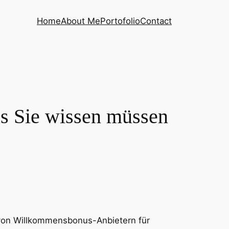
Home
About Me
Portofolio
Contact
s Sie wissen müssen
l von Willkommensbonus-Anbietern für