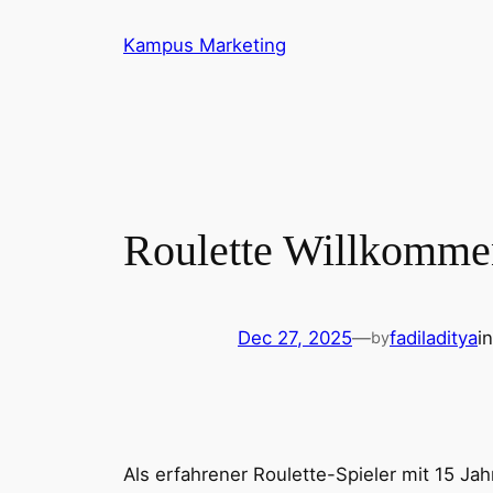
Skip
Kampus Marketing
to
content
Roulette Willkommen
Dec 27, 2025
—
fadiladitya
i
by
Als erfahrener Roulette-Spieler mit 15 Ja