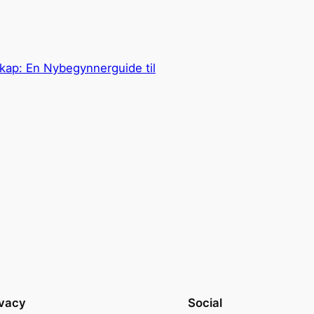
skap: En Nybegynnerguide til
ivacy
Social