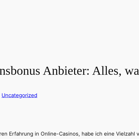
sbonus Anbieter: Alles, wa
n
Uncategorized
hren Erfahrung in Online-Casinos, habe ich eine Vielzah