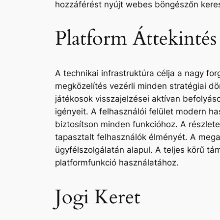
hozzáférést nyújt webes böngészőn keres
Platform Áttekintés
A technikai infrastruktúra célja a nagy f
megközelítés vezérli minden stratégiai dön
játékosok visszajelzései aktívan befolyáso
igényeit. A felhasználói felület modern ha
biztosítson minden funkcióhoz. A részlet
tapasztalt felhasználók élményét. A meg
ügyfélszolgálatán alapul. A teljes körű 
platformfunkció használatához.
Jogi Keret