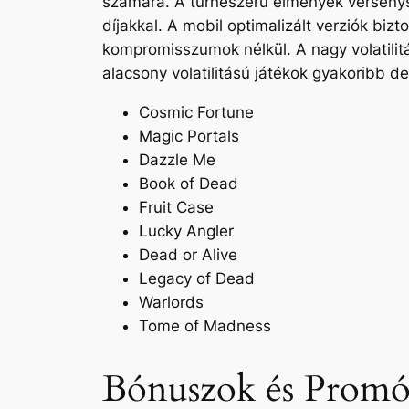
számára. A turnészerű élmények versenys
díjakkal. A mobil optimalizált verziók bi
kompromisszumok nélkül. A nagy volatilit
alacsony volatilitású játékok gyakoribb de
Cosmic Fortune
Magic Portals
Dazzle Me
Book of Dead
Fruit Case
Lucky Angler
Dead or Alive
Legacy of Dead
Warlords
Tome of Madness
Bónuszok és Promó