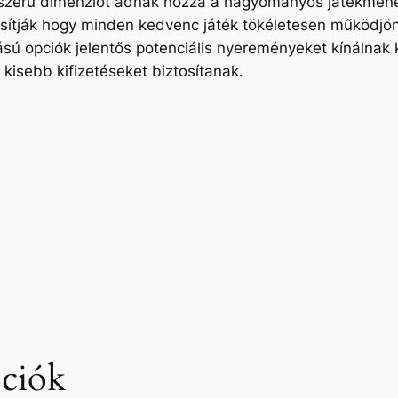
zerű dimenziót adnak hozzá a hagyományos játékmeneth
ztosítják hogy minden kedvenc játék tökéletesen működj
ású opciók jelentős potenciális nyereményeket kínálnak 
 kisebb kifizetéseket biztosítanak.
ciók