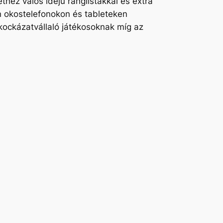
ez valós idejű ranglistákkal és extra
ön okostelefonokon és tableteken
kockázatvállaló játékosoknak míg az