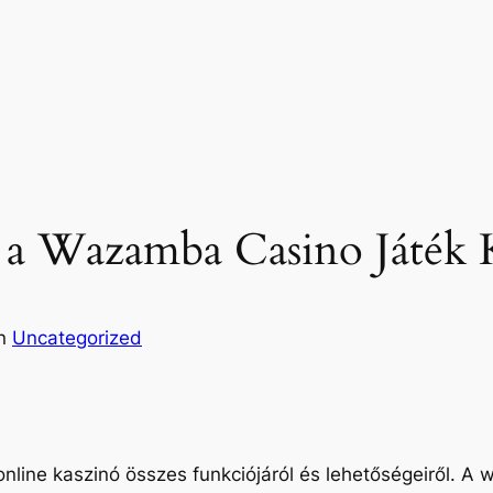
s a Wazamba Casino Játék K
in
Uncategorized
nline kaszinó összes funkciójáról és lehetőségeiről. A