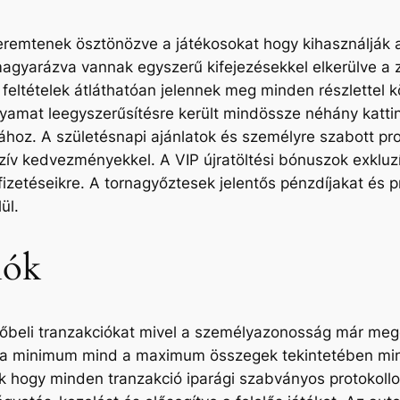
eremtenek ösztönözve a játékosokat hogy kihasználják a 
gyarázva vannak egyszerű kifejezésekkel elkerülve a z
z feltételek átláthatóan jelennek meg minden részlettel
olyamat leegyszerűsítésre került mindössze néhány katti
sához. A születésnapi ajánlatok és személyre szabott pr
zív kedvezményekkel. A VIP újratöltési bónuszok exkluz
fizetéseikre. A tornagyőztesek jelentős pénzdíjakat és 
ül.
iók
jövőbeli tranzakciókat mivel a személyazonosság már mege
 a minimum mind a maximum összegek tekintetében min
 hogy minden tranzakció iparági szabványos protokollok