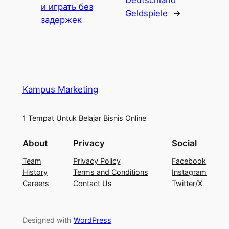
и играть без
Geldspiele
→
задержек
Kampus Marketing
1 Tempat Untuk Belajar Bisnis Online
About
Privacy
Social
Team
Privacy Policy
Facebook
History
Terms and Conditions
Instagram
Careers
Contact Us
Twitter/X
Designed with
WordPress