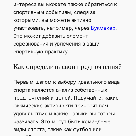
интереса вы можете также обратиться к
спортивным событиям, следя за
которыми, вы можете активно
участвовать, например, через
Букмекер
.
Это может добавить элемент
соревнования и увлечения в вашу
спортивную практику.
Как определить свои предпочтения?
Первым шагом к выбору идеального вида
спорта является анализ собственных
предпочтений и целей. Подумайте, какие
физические активности приносят вам
удовольствие и какие навыки вы готовы
развивать. Это могут быть командные
виды спорта, такие как футбол или