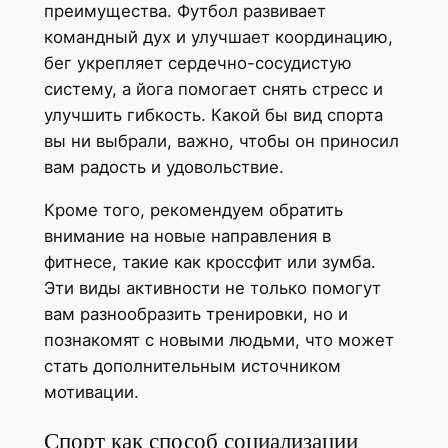
преимущества. Футбол развивает
командный дух и улучшает координацию,
бег укрепляет сердечно-сосудистую
систему, а йога помогает снять стресс и
улучшить гибкость. Какой бы вид спорта
вы ни выбрали, важно, чтобы он приносил
вам радость и удовольствие.
Кроме того, рекомендуем обратить
внимание на новые направления в
фитнесе, такие как кроссфит или зумба.
Эти виды активности не только помогут
вам разнообразить тренировки, но и
познакомят с новыми людьми, что может
стать дополнительным источником
мотивации.
Спорт как способ социализации