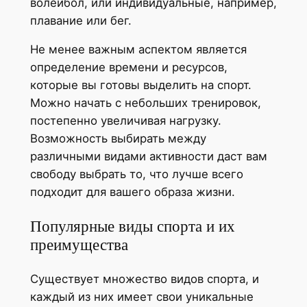
волейбол, или индивидуальные, например,
плавание или бег.
Не менее важным аспектом является
определение времени и ресурсов,
которые вы готовы выделить на спорт.
Можно начать с небольших тренировок,
постепенно увеличивая нагрузку.
Возможность выбирать между
различными видами активности даст вам
свободу выбрать то, что лучше всего
подходит для вашего образа жизни.
Популярные виды спорта и их
преимущества
Существует множество видов спорта, и
каждый из них имеет свои уникальные