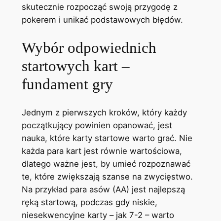
skutecznie rozpocząć swoją przygodę z
pokerem i unikać podstawowych błędów.
Wybór odpowiednich
startowych kart –
fundament gry
Jednym z pierwszych kroków, który każdy
początkujący powinien opanować, jest
nauka, które karty startowe warto grać. Nie
każda para kart jest równie wartościowa,
dlatego ważne jest, by umieć rozpoznawać
te, które zwiększają szanse na zwycięstwo.
Na przykład para asów (AA) jest najlepszą
ręką startową, podczas gdy niskie,
niesekwencyjne karty – jak 7-2 – warto