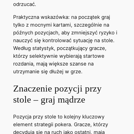
odrzucać.
Praktyczna wskazówka: na początek graj
tylko z mocnymi kartami, szczególnie na
późnych pozycjach, aby zmniejszyć ryzyko i
nauczyć się kontrolować sytuację na stole.
Według statystyk, początkujący gracze,
którzy selektywnie wybierają startowe
rozdania, mają większe szanse na
utrzymanie się dłużej w grze.
Znaczenie pozycji przy
stole – graj mądrze
Pozycja przy stole to kolejny kluczowy
element strategii pokera. Gracze, którzy
decydują się na ruch jako ostatni, mają