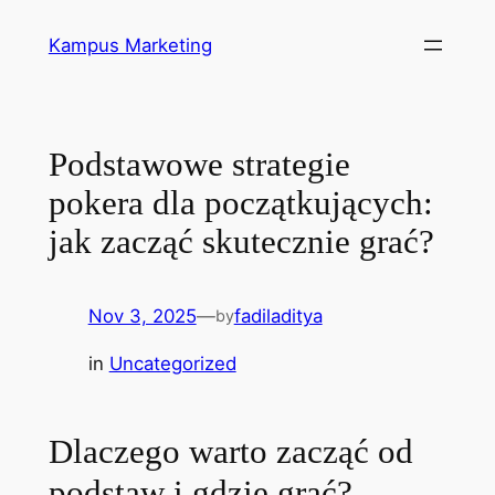
Skip
Kampus Marketing
to
content
Podstawowe strategie
pokera dla początkujących:
jak zacząć skutecznie grać?
Nov 3, 2025
—
fadiladitya
by
in
Uncategorized
Dlaczego warto zacząć od
podstaw i gdzie grać?