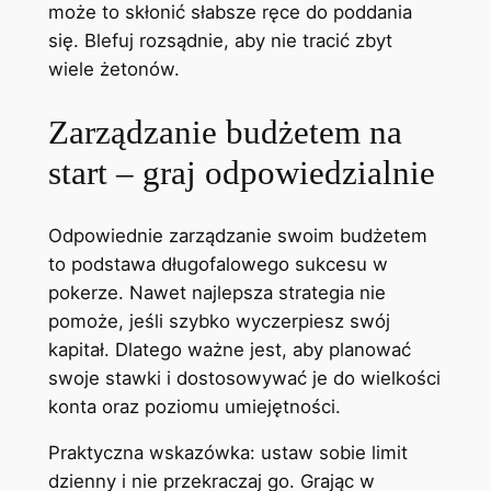
może to skłonić słabsze ręce do poddania
się. Blefuj rozsądnie, aby nie tracić zbyt
wiele żetonów.
Zarządzanie budżetem na
start – graj odpowiedzialnie
Odpowiednie zarządzanie swoim budżetem
to podstawa długofalowego sukcesu w
pokerze. Nawet najlepsza strategia nie
pomoże, jeśli szybko wyczerpiesz swój
kapitał. Dlatego ważne jest, aby planować
swoje stawki i dostosowywać je do wielkości
konta oraz poziomu umiejętności.
Praktyczna wskazówka: ustaw sobie limit
dzienny i nie przekraczaj go. Grając w