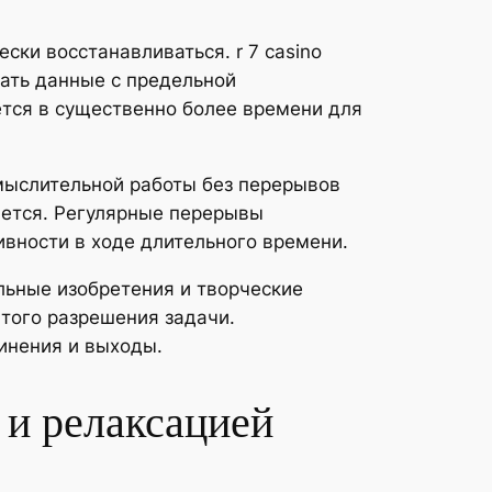
ски восстанавливаться. r 7 casino
вать данные с предельной
ется в существенно более времени для
мыслительной работы без перерывов
ается. Регулярные перерывы
вности в ходе длительного времени.
льные изобретения и творческие
того разрешения задачи.
инения и выходы.
 и релаксацией