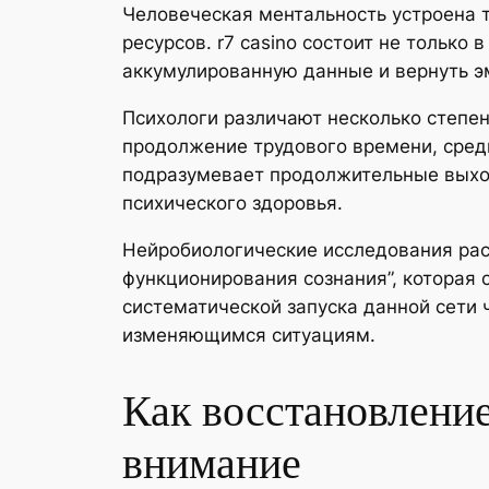
Человеческая ментальность устроена т
ресурсов. r7 casino состоит не только
аккумулированную данные и вернуть э
Психологи различают несколько степе
продолжение трудового времени, сред
подразумевает продолжительные выход
психического здоровья.
Нейробиологические исследования рас
функционирования сознания”, которая 
систематической запуска данной сети
изменяющимся ситуациям.
Как восстановление
внимание