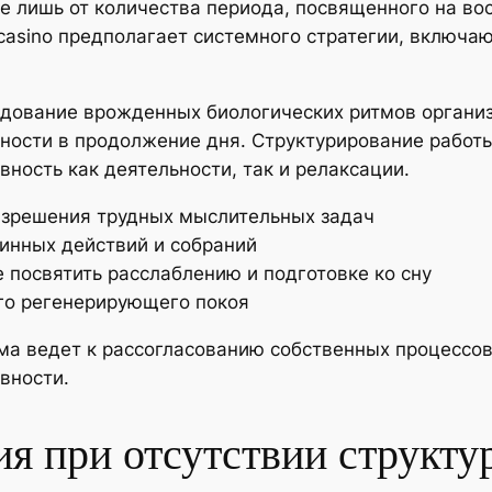
е лишь от количества периода, посвященного на вос
 casino предполагает системного стратегии, включа
едование врожденных биологических ритмов органи
ности в продолжение дня. Структурирование работы
ность как деятельности, так и релаксации.
азрешения трудных мыслительных задач
инных действий и собраний
 посвятить расслаблению и подготовке ко сну
го регенерирующего покоя
а ведет к рассогласованию собственных процессов 
вности.
я при отсутствии структу