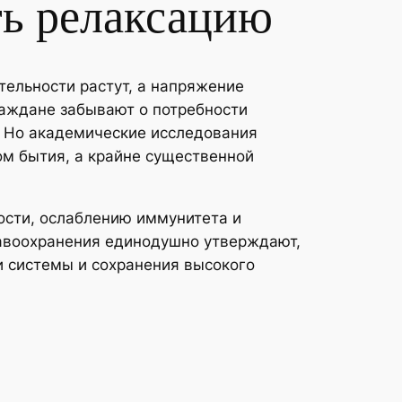
ть релаксацию
тельности растут, а напряжение
раждане забывают о потребности
. Но академические исследования
м бытия, а крайне существенной
ости, ослаблению иммунитета и
равоохранения единодушно утверждают,
и системы и сохранения высокого