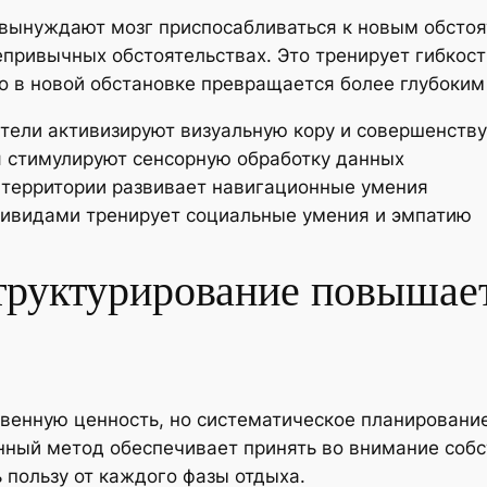
вынуждают мозг приспосабливаться к новым обстоя
епривычных обстоятельствах. Это тренирует гибко
no в новой обстановке превращается более глубоким
тели активизируют визуальную кору и совершенств
 стимулируют сенсорную обработку данных
 территории развивает навигационные умения
ивидами тренирует социальные умения и эмпатию
структурирование повышае
твенную ценность, но систематическое планировани
нный метод обеспечивает принять во внимание соб
 пользу от каждого фазы отдыха.