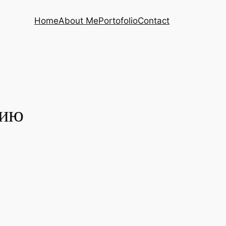
Home
About Me
Portofolio
Contact
цию