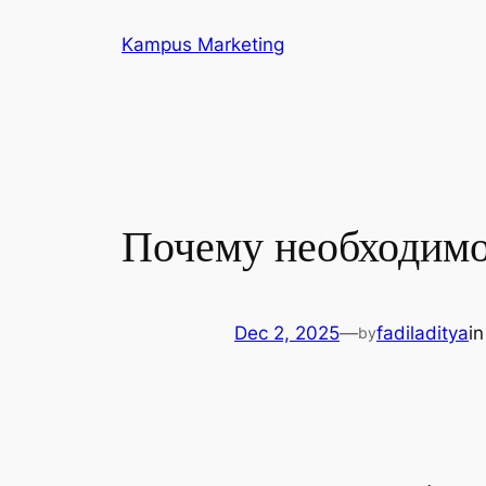
Skip
Kampus Marketing
to
content
Почему необходимо
Dec 2, 2025
—
fadiladitya
i
by