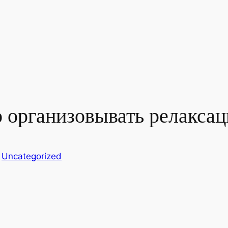
 организовывать релакса
n
Uncategorized