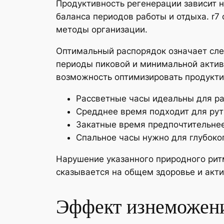
Продуктивность регенерации зависит н
баланса периодов работы и отдыха. r7
методы организации.
Оптимальный распорядок означает сл
периоды пиковой и минимальной актив
возможность оптимизировать продуктив
Рассветные часы идеальны для р
Средднее время подходит для рут
Закатные время предпочтительнее
Спальное часы нужно для глубоко
Нарушение указанного природного ритм
сказывается на общем здоровье и акти
Эффект изнеможени