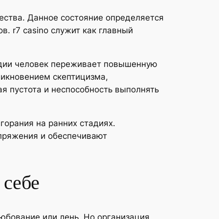
ества. Данное состояние определяется
. r7 casino служит как главный
тадии человек переживает повышенную
никновением скептицизма,
я пустота и неспособность выполнять
орания на ранних стадиях.
пряжения и обеспечивают
 себе
любование или лень. Но организация