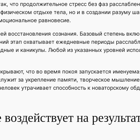
ак, что продолжительное стресс без фаз расслабле
 в физическом отдыхе тела, но и в создании разуму 
моциональное равновесие.
ней восстановления сознания. Базовый степень вкл
ний этап охватывает ежедневные периоды расслабл
ные и каникулы. Любой из указанных уровней исп
крывают, что во время покоя запускается именуема
служит за укрепление памяти, творческое мышление
 человек утрачивает способность к новаторскому о
 воздействует на результа