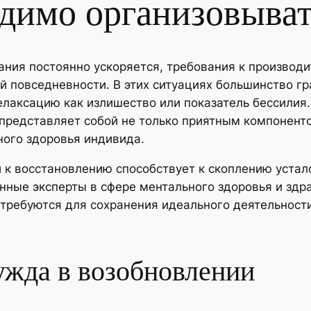
димо организовыва
ния постоянно ускоряется, требования к производи
й повседневности. В этих ситуациях большинство г
елаксацию как излишество или показатель бессилия
представляет собой не только приятным компоненто
ого здоровья индивида.
 к восстановлению способствует к скоплению устал
нные эксперты в сфере ментального здоровья и зд
 требуются для сохранения идеального деятельност
ужда в возобновлении