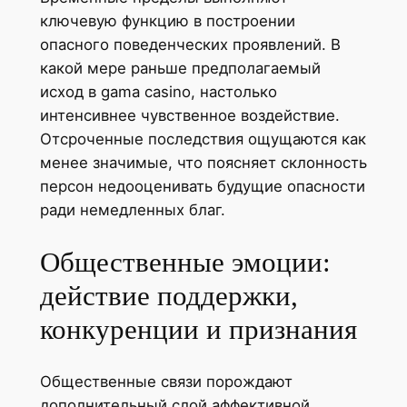
ключевую функцию в построении
опасного поведенческих проявлений. В
какой мере раньше предполагаемый
исход в gama casino, настолько
интенсивнее чувственное воздействие.
Отсроченные последствия ощущаются как
менее значимые, что поясняет склонность
персон недооценивать будущие опасности
ради немедленных благ.
Общественные эмоции:
действие поддержки,
конкуренции и признания
Общественные связи порождают
дополнительный слой аффективной