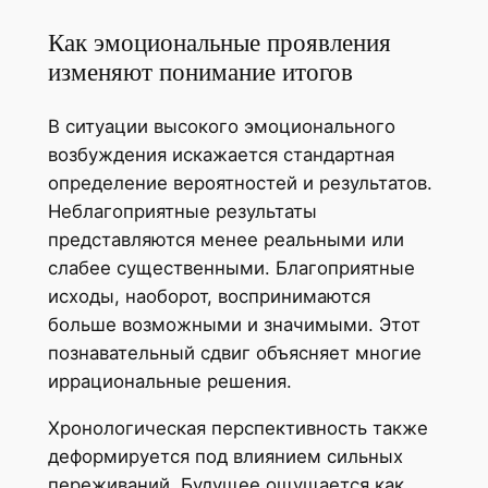
Как эмоциональные проявления
изменяют понимание итогов
В ситуации высокого эмоционального
возбуждения искажается стандартная
определение вероятностей и результатов.
Неблагоприятные результаты
представляются менее реальными или
слабее существенными. Благоприятные
исходы, наоборот, воспринимаются
больше возможными и значимыми. Этот
познавательный сдвиг объясняет многие
иррациональные решения.
Хронологическая перспективность также
деформируется под влиянием сильных
переживаний. Будущее ощущается как