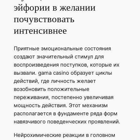
эйфории в желании
почувствовать
интенсивнее
Приятные эмоциональные состояния
создают значительный стимул для
воспроизведения поступков, которые их
вызвали. gama casino образует циклы
действий, где личность желает
возобновить положительные
переживания, постепенно увеличивая
мощность действия. Этот механизм
располагается в фундаменте ряда форм
навязчивого поведенческих проявлений.
Нейрохимические реакции в головном