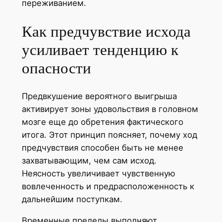
переживанием.
Как предчувствие исхода
усиливает тенденцию к
опасности
Предвкушение вероятного выигрыша
активирует зоны удовольствия в головном
мозге еще до обретения фактического
итога. Этот принцип поясняет, почему ход
предчувствия способен быть не менее
захватывающим, чем сам исход.
Неясность увеличивает чувственную
вовлеченность и предрасположенность к
дальнейшим поступкам.
Временные пределы выполняют