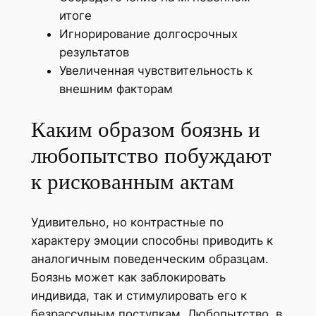
итоге
Игнорирование долгосрочных
результатов
Увеличенная чувствительность к
внешним факторам
Каким образом боязнь и
любопытство побуждают
к рискованным актам
Удивительно, но контрастные по
характеру эмоции способны приводить к
аналогичным поведенческим образцам.
Боязнь может как заблокировать
индивида, так и стимулировать его к
безрассудным поступкам. Любопытство, в