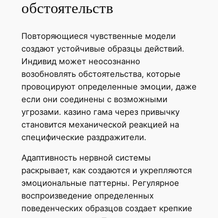
обстоятельств
Повторяющиеся чувственные модели
создают устойчивые образцы действий.
Индивид может неосознанно
возобновлять обстоятельства, которые
провоцируют определенные эмоции, даже
если они соединены с возможными
угрозами. казино гама через привычку
становится механической реакцией на
специфические раздражители.
Адаптивность нервной системы
раскрывает, как создаются и укрепляются
эмоциональные паттерны. Регулярное
воспроизведение определенных
поведенческих образцов создает крепкие