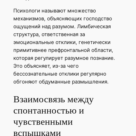
Психологи называют множество
механизмов, объясняющих господство
ощущений над разумом. Лимбическая
структура, ответственная за
эмоциональные отклики, генетически
примитивнее префронтальной области,
которая регулирует разумное познание.
Это объясняет, из-за чего
бессознательные отклики регулярно
обгоняют обдуманные размышления.
Взаимосвязь между
спонтанностью и
чувственными
вспышками