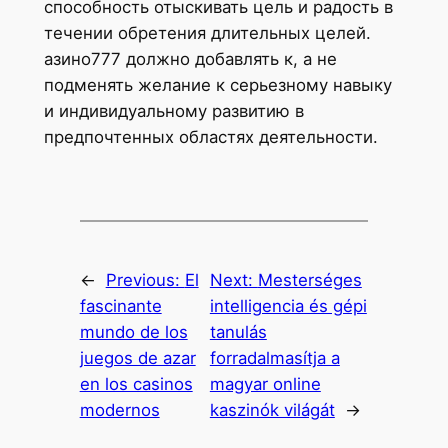
способность отыскивать цель и радость в
течении обретения длительных целей.
азино777 должно добавлять к, а не
подменять желание к серьезному навыку
и индивидуальному развитию в
предпочтенных областях деятельности.
←
Previous:
El
Next:
Mesterséges
fascinante
intelligencia és gépi
mundo de los
tanulás
juegos de azar
forradalmasítja a
en los casinos
magyar online
modernos
kaszinók világát
→