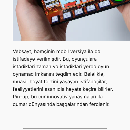
Vebsayt, həmçinin mobil versiya ilə də
istifadəyə verilmişdir. Bu, oyunçulara
istədikləri zaman və istədikləri yerdə oyun
oynamaq imkanını təqdim edir. Beləliklə,
müasir həyat tərzini yaşayan istifadəçilər,
fəaliyyətlərini asanlıqla həyata keçirə bilirlər.
Pin-up, bu cür innovativ yanaşmaları ilə
qumar dünyasında başqalarından fərqlənir.