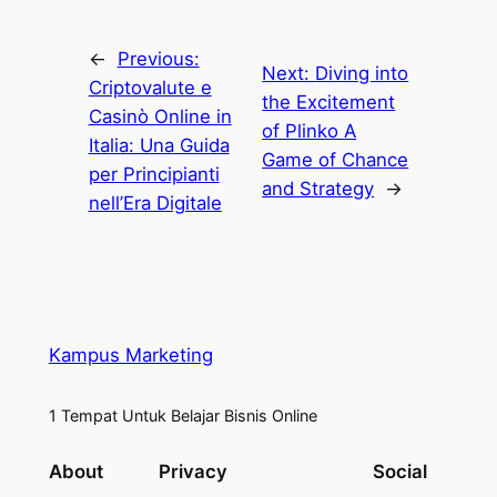
←
Previous:
Next:
Diving into
Criptovalute e
the Excitement
Casinò Online in
of Plinko A
Italia: Una Guida
Game of Chance
per Principianti
and Strategy
→
nell’Era Digitale
Kampus Marketing
1 Tempat Untuk Belajar Bisnis Online
About
Privacy
Social