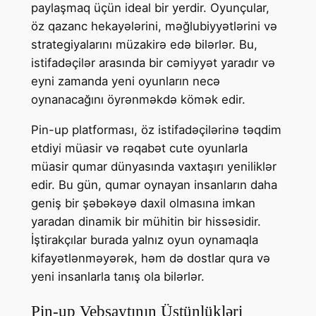
paylaşmaq üçün ideal bir yerdir. Oyunçular,
öz qazanc hekayələrini, məğlubiyyətlərini və
strategiyalarını müzakirə edə bilərlər. Bu,
istifadəçilər arasında bir cəmiyyət yaradır və
eyni zamanda yeni oyunların necə
oynanacağını öyrənməkdə kömək edir.
Pin-up platforması, öz istifadəçilərinə təqdim
etdiyi müasir və rəqabət cute oyunlarla
müasir qumar dünyasında vaxtaşırı yeniliklər
edir. Bu gün, qumar oynayan insanların daha
geniş bir şəbəkəyə daxil olmasına imkan
yaradan dinamik bir mühitin bir hissəsidir.
İştirakçılar burada yalnız oyun oynamaqla
kifayətlənməyərək, həm də dostlar qura və
yeni insanlarla tanış ola bilərlər.
Pin-up Vebsaytının Üstünlükləri