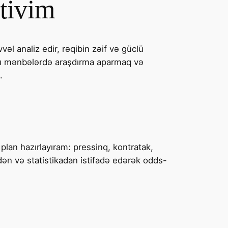
tivim
əl analiz edir, rəqibin zəif və güclü
ğru mənbələrdə araşdırma aparmaq və
.
plan hazırlayıram: pressinq, kontratak,
dən və statistikadan istifadə edərək odds-