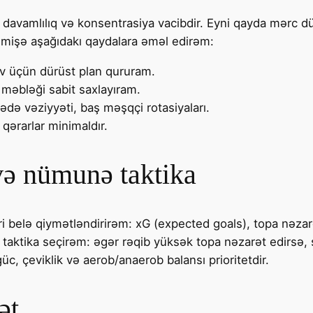
 davamlılıq və konsentrasiya vacibdir. Eyni qayda mərc düny
mişə aşağıdakı qaydalara əməl edirəm:
v üçün dürüst plan qururam.
 məbləği sabit saxlayıram.
ədə vəziyyəti, baş məşqçi rotasiyaları.
qərarlar minimaldır.
 və nümunə taktika
i belə qiymətləndirirəm: xG (expected goals), topa nəzarət
 taktika seçirəm: əgər rəqib yüksək topa nəzarət edirsə, s
, çeviklik və aerob/anaerob balansı prioritetdir.
ət