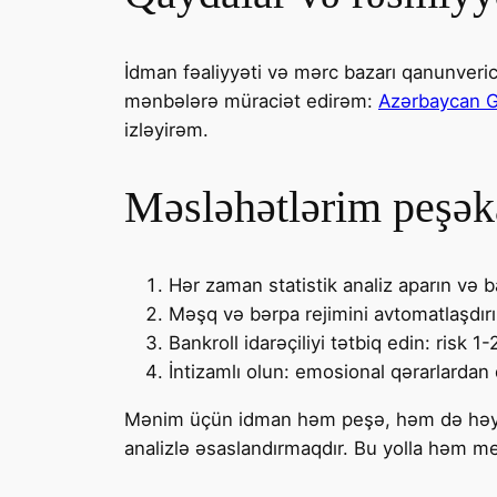
İdman fəaliyyəti və mərc bazarı qanunveric
mənbələrə müraciət edirəm:
Azərbaycan Gə
izləyirəm.
Məsləhətlərim peşək
Hər zaman statistik analiz aparın və b
Məşq və bərpa rejimini avtomatlaşdırın
Bankroll idarəçiliyi tətbiq edin: risk 1
İntizamlı olun: emosional qərarlardan 
Mənim üçün idman həm peşə, həm də həyat
analizlə əsaslandırmaqdır. Bu yolla həm 