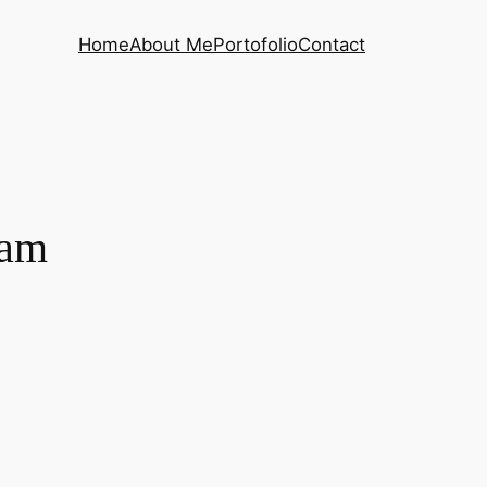
Home
About Me
Portofolio
Contact
yam