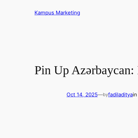
Skip
Kampus Marketing
to
content
Pin Up Azərbaycan: 
Oct 14, 2025
—
fadiladitya
i
by