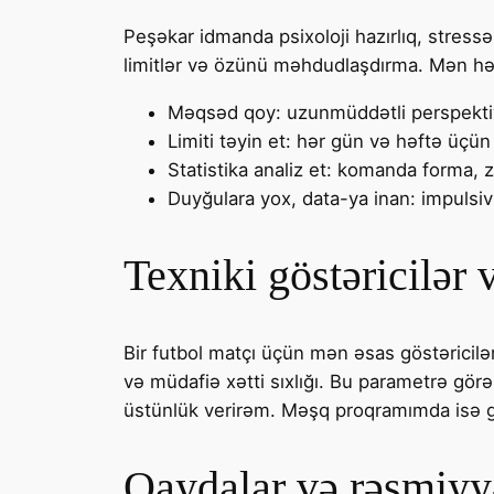
Peşəkar idmanda psixoloji hazırlıq, stressə
limitlər və özünü məhdudlaşdırma. Mən hə
Məqsəd qoy: uzunmüddətli perspekti
Limiti təyin et: hər gün və həftə üçün
Statistika analiz et: komanda forma, z
Duyğulara yox, data-ya inan: impulsiv 
Texniki göstəricilər
Bir futbol matçı üçün mən əsas göstəricilər
və müdafiə xətti sıxlığı. Bu parametrə görə
üstünlük verirəm. Məşq proqramımda isə güc
Qaydalar və rəsmiyy