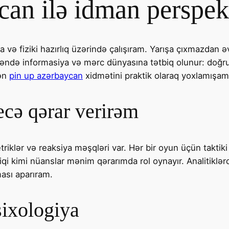
an ilə idman perspek
və fiziki hazırlıq üzərində çalışıram. Yarışa çıxmazdan əvv
p məndə informasiya və mərc dünyasına tətbiq olunur: do
mən
pin up azərbaycan
xidmətini praktik olaraq yoxlamışam
ecə qərar verirəm
klər və reaksiya məşqləri var. Hər bir oyun üçün taktiki 
qi kimi nüanslar mənim qərarımda rol oynayır. Analitiklər
ması aparıram.
sixologiya