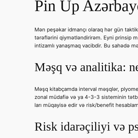
Pin Up Azərbayc
Mən peşəkar idmançı olaraq hər gün taktika 
tərəflərini qiymətləndirirəm. Eyni prinsi
intizamlı yanaşmaq vacibdir. Bu sahədə 
Məşq və analitika: n
Məşq kitabçamda interval məşqlər, plyometri
zonal müdafiə və ya 4-3-3 sisteminin tətbi
ları müqayisə edir və risk/benefit hesabla
Risk idarəçiliyi və p