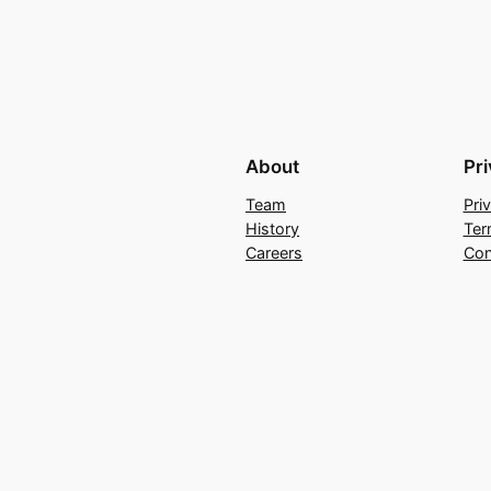
About
Pr
Team
Pri
History
Ter
Careers
Con