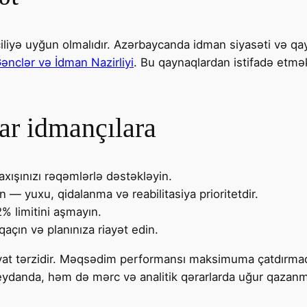
iliyə uyğun olmalıdır. Azərbaycanda idman siyasəti və qa
nclər və İdman Nazirliyi
. Bu qaynaqlardan istifadə etmə
ar idmançılara
axışınızı rəqəmlərlə dəstəkləyin.
 — yuxu, qidalanma və reabilitasiya prioritetdir.
-2% limitini aşmayın.
qaçın və planınıza riayət edin.
 tərzidir. Məqsədim performansı maksimuma çatdırmaq və
meydanda, həm də mərc və analitik qərarlarda uğur qazan