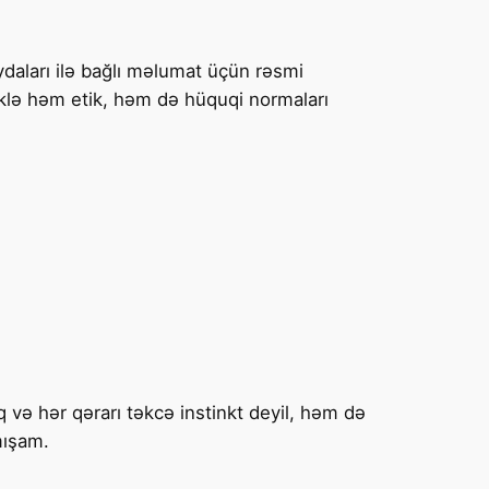
ydaları ilə bağlı məlumat üçün rəsmi
klə həm etik, həm də hüquqi normaları
 hər qərarı təkcə instinkt deyil, həm də
mışam.