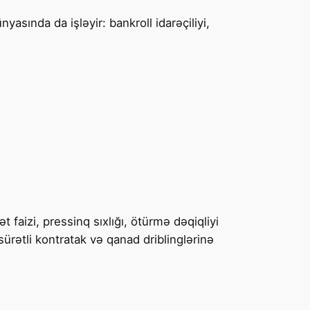
asında da işləyir: bankroll idarəçiliyi,
 faizi, pressinq sıxlığı, ötürmə dəqiqliyi
ürətli kontratak və qanad driblinglərinə