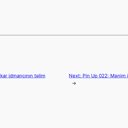
kar idmançının təlim
Next:
Pin Up 022: Mənim 
→