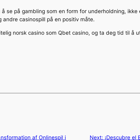
 og å se på gambling som en form for underholdning, ikk
 andre casinospill på en positiv måte.
telig norsk casino som Qbet casino, og ta deg tid til å utf
nsformation af Onlinespil i
Next:
¡Descubre el 