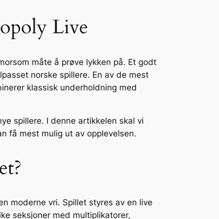
opoly Live
 morsom måte å prøve lykken på. Et godt
tilpasset norske spillere. En av de mest
inerer klassisk underholdning med
e spillere. I denne artikkelen skal vi
an få mest mulig ut av opplevelsen.
et?
 moderne vri. Spillet styres av en live
like seksjoner med multiplikatorer,