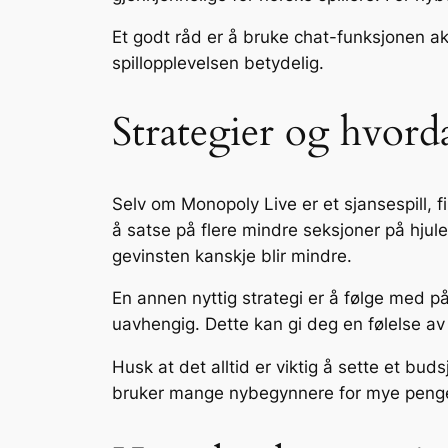
Et godt råd er å bruke chat-funksjonen akti
spillopplevelsen betydelig.
Strategier og hvord
Selv om Monopoly Live er et sjansespill, 
å satse på flere mindre seksjoner på hjule
gevinsten kanskje blir mindre.
En annen nyttig strategi er å følge med på
uavhengig. Dette kan gi deg en følelse av
Husk at det alltid er viktig å sette et buds
bruker mange nybegynnere for mye penger 