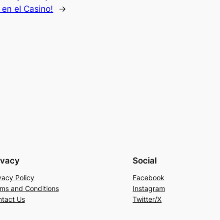
 en el Casino!
→
ivacy
Social
vacy Policy
Facebook
ms and Conditions
Instagram
tact Us
Twitter/X