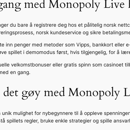
ang med Monopoly Live ho
ger du bare å registrere deg hos et pålitelig norsk nettc
reringsprosess, norsk kundeservice og sikre betalingsmet
tte inn penger med metoder som Vipps, bankkort eller 
øve spillet i demomodus først, hvis tilgjengelig, for å lær
elle velkomstbonuser eller gratis spinn som casinoet tilb
 med en gang.
 ha det gøy med Monopoly L
n unik mulighet for nybegynnere til å oppleve spenninge
 spillets regler, bruke enkle strategier og spille ansva