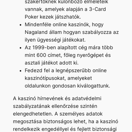
szakértőknek különböző elméleteik
vannak, amelyek alapján a 3-Card
Poker kezek játszhatók.
Mindenféle online kaszinók, hogy
Nagaland állam hogyan szabályozza az
ilyen ügyességi játékokat.
Az 1999-ben alapított cég mára több
mint 600 címet, főleg nyerőgépet és
asztali játékot adott ki.
Fedezd fel a legnépszerűbb online
kaszinótípusokat, amelyeket
oldalunkon gondosan kiválogattunk.
A kaszinó hírnevének és adatvédelmi
szabályzatának ellenőrzése szintén
elengedhetetlen. A személyes adatok
megosztása biztonságos lehet, ha a kaszinó
rendelkezik engedéllyel és fejlett biztonsági