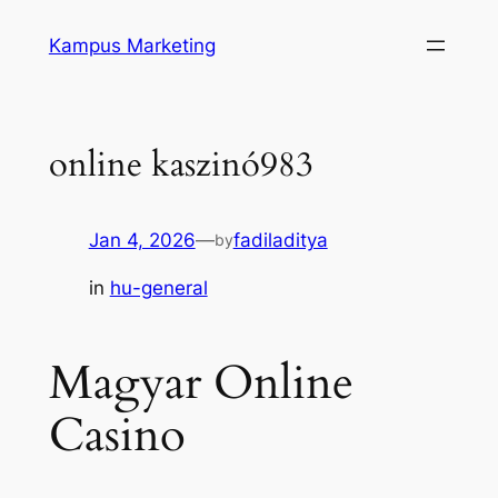
Skip
Kampus Marketing
to
content
online kaszinó983
Jan 4, 2026
—
fadiladitya
by
in
hu-general
Magyar Online
Casino