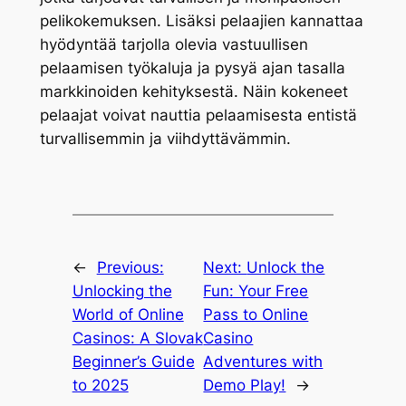
pelikokemuksen. Lisäksi pelaajien kannattaa
hyödyntää tarjolla olevia vastuullisen
pelaamisen työkaluja ja pysyä ajan tasalla
markkinoiden kehityksestä. Näin kokeneet
pelaajat voivat nauttia pelaamisesta entistä
turvallisemmin ja viihdyttävämmin.
←
Previous:
Next:
Unlock the
Unlocking the
Fun: Your Free
World of Online
Pass to Online
Casinos: A Slovak
Casino
Beginner’s Guide
Adventures with
to 2025
Demo Play!
→