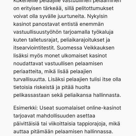
Kokeneille pelaajille vastuullinen pelaaminen
on erityisen tärkeää, sillä pelitottumukset
voivat olla syvälle juurtuneita. Nykyisin
kasinot panostavat entistä enemmän
vastuullisuustyöhön tarjoamalla työkaluja
kuten talletusrajat, peliaikarajoitukset ja
itsearviointitestit. Suomessa Veikkauksen
lisäksi myös monet ulkomaiset kasinot
noudattavat vastuullisen pelaamisen
periaatteita, mikä lisää pelaajien
turvallisuutta. Lisäksi pelaajien tulisi itse olla
tietoisia riskeistä ja pitää huolta
pelikassastaan sekä peliaikansa hallinnasta.
Esimerkki: Useat suomalaiset online-kasinot
tarjoavat mahdollisuuden asettaa
päivittäisiä tai viikoittaisia tappiorajoja, mikä
auttaa pitämään pelaamisen hallinnassa.