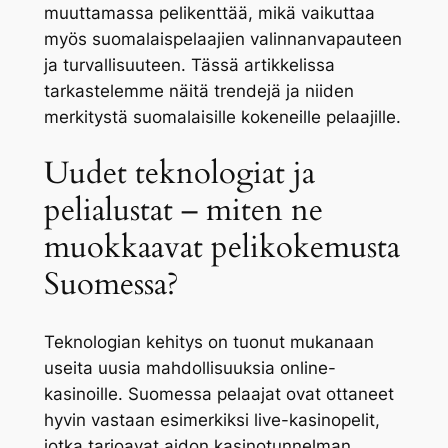
muuttamassa pelikenttää, mikä vaikuttaa
myös suomalaispelaajien valinnanvapauteen
ja turvallisuuteen. Tässä artikkelissa
tarkastelemme näitä trendejä ja niiden
merkitystä suomalaisille kokeneille pelaajille.
Uudet teknologiat ja
pelialustat – miten ne
muokkaavat pelikokemusta
Suomessa?
Teknologian kehitys on tuonut mukanaan
useita uusia mahdollisuuksia online-
kasinoille. Suomessa pelaajat ovat ottaneet
hyvin vastaan esimerkiksi live-kasinopelit,
jotka tarjoavat aidon kasinotunnelman