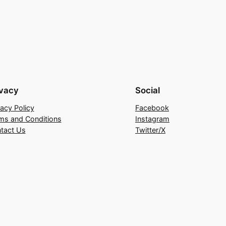
ivacy
Social
vacy Policy
Facebook
ms and Conditions
Instagram
tact Us
Twitter/X