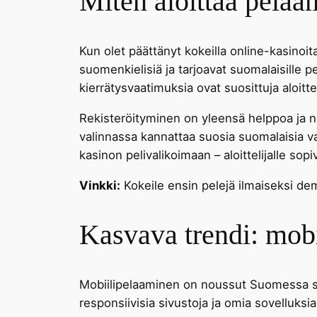
Miten aloittaa pelaa
Kun olet päättänyt kokeilla online-kasinoi
suomenkielisiä ja tarjoavat suomalaisille pe
kierrätysvaatimuksia ovat suosittuja aloitt
Rekisteröityminen on yleensä helppoa ja n
valinnassa kannattaa suosia suomalaisia v
kasinon pelivalikoimaan – aloittelijalle sopi
Vinkki:
Kokeile ensin pelejä ilmaiseksi demo
Kasvava trendi: mob
Mobiilipelaaminen on noussut Suomessa suo
responsiivisia sivustoja ja omia sovelluksi