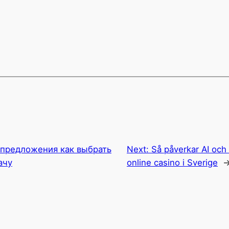
предложения как выбрать
Next:
Så påverkar AI och 
ачу
online casino i Sverige