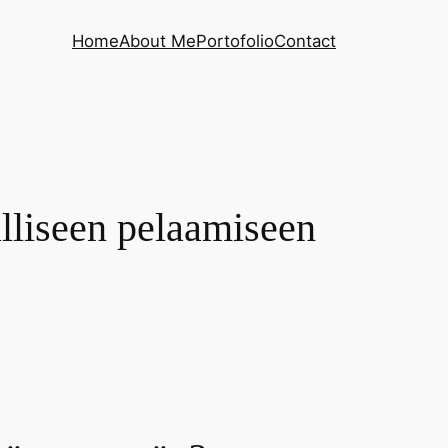
Home
About Me
Portofolio
Contact
alliseen pelaamiseen