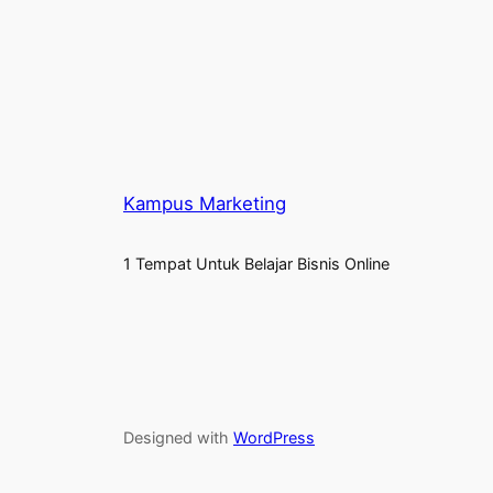
Kampus Marketing
1 Tempat Untuk Belajar Bisnis Online
Designed with
WordPress