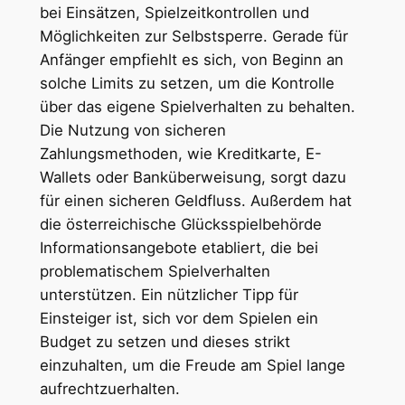
bei Einsätzen, Spielzeitkontrollen und
Möglichkeiten zur Selbstsperre. Gerade für
Anfänger empfiehlt es sich, von Beginn an
solche Limits zu setzen, um die Kontrolle
über das eigene Spielverhalten zu behalten.
Die Nutzung von sicheren
Zahlungsmethoden, wie Kreditkarte, E-
Wallets oder Banküberweisung, sorgt dazu
für einen sicheren Geldfluss. Außerdem hat
die österreichische Glücksspielbehörde
Informationsangebote etabliert, die bei
problematischem Spielverhalten
unterstützen. Ein nützlicher Tipp für
Einsteiger ist, sich vor dem Spielen ein
Budget zu setzen und dieses strikt
einzuhalten, um die Freude am Spiel lange
aufrechtzuerhalten.