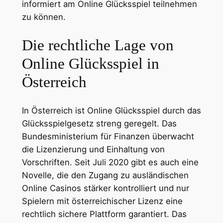
informiert am Online Glücksspiel teilnehmen
zu können.
Die rechtliche Lage von
Online Glücksspiel in
Österreich
In Österreich ist Online Glücksspiel durch das
Glücksspielgesetz streng geregelt. Das
Bundesministerium für Finanzen überwacht
die Lizenzierung und Einhaltung von
Vorschriften. Seit Juli 2020 gibt es auch eine
Novelle, die den Zugang zu ausländischen
Online Casinos stärker kontrolliert und nur
Spielern mit österreichischer Lizenz eine
rechtlich sichere Plattform garantiert. Das