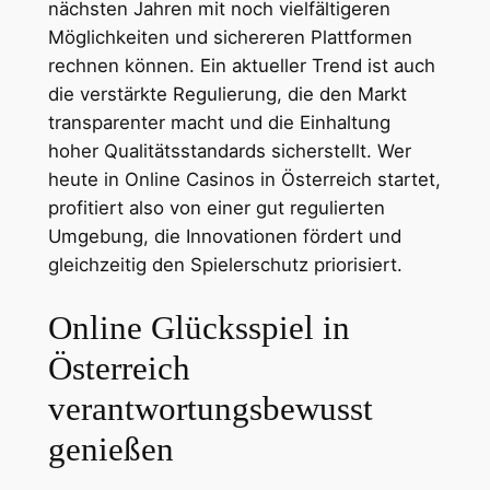
nächsten Jahren mit noch vielfältigeren
Möglichkeiten und sichereren Plattformen
rechnen können. Ein aktueller Trend ist auch
die verstärkte Regulierung, die den Markt
transparenter macht und die Einhaltung
hoher Qualitätsstandards sicherstellt. Wer
heute in Online Casinos in Österreich startet,
profitiert also von einer gut regulierten
Umgebung, die Innovationen fördert und
gleichzeitig den Spielerschutz priorisiert.
Online Glücksspiel in
Österreich
verantwortungsbewusst
genießen