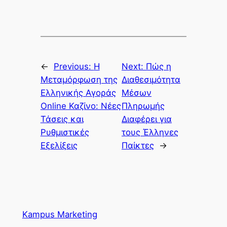
←
Previous:
Η
Next:
Πώς η
Μεταμόρφωση της
Διαθεσιμότητα
Ελληνικής Αγοράς
Μέσων
Online Καζίνο: Νέες
Πληρωμής
Τάσεις και
Διαφέρει για
Ρυθμιστικές
τους Έλληνες
Εξελίξεις
Παίκτες
→
Kampus Marketing