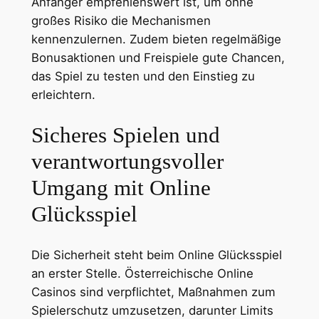
Anfänger empfehlenswert ist, um ohne
großes Risiko die Mechanismen
kennenzulernen. Zudem bieten regelmäßige
Bonusaktionen und Freispiele gute Chancen,
das Spiel zu testen und den Einstieg zu
erleichtern.
Sicheres Spielen und
verantwortungsvoller
Umgang mit Online
Glücksspiel
Die Sicherheit steht beim Online Glücksspiel
an erster Stelle. Österreichische Online
Casinos sind verpflichtet, Maßnahmen zum
Spielerschutz umzusetzen, darunter Limits