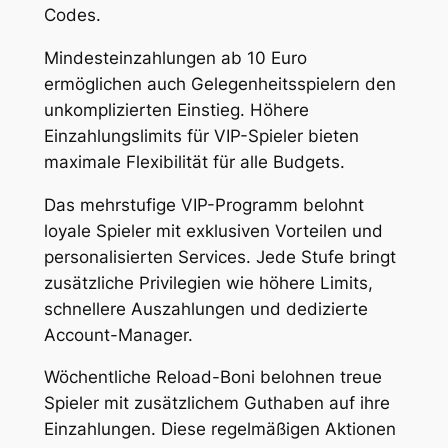
Codes.
Mindesteinzahlungen ab 10 Euro
ermöglichen auch Gelegenheitsspielern den
unkomplizierten Einstieg. Höhere
Einzahlungslimits für VIP-Spieler bieten
maximale Flexibilität für alle Budgets.
Das mehrstufige VIP-Programm belohnt
loyale Spieler mit exklusiven Vorteilen und
personalisierten Services. Jede Stufe bringt
zusätzliche Privilegien wie höhere Limits,
schnellere Auszahlungen und dedizierte
Account-Manager.
Wöchentliche Reload-Boni belohnen treue
Spieler mit zusätzlichem Guthaben auf ihre
Einzahlungen. Diese regelmäßigen Aktionen