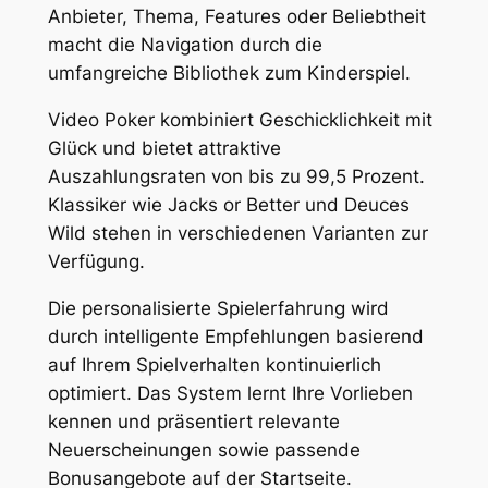
Anbieter, Thema, Features oder Beliebtheit
macht die Navigation durch die
umfangreiche Bibliothek zum Kinderspiel.
Video Poker kombiniert Geschicklichkeit mit
Glück und bietet attraktive
Auszahlungsraten von bis zu 99,5 Prozent.
Klassiker wie Jacks or Better und Deuces
Wild stehen in verschiedenen Varianten zur
Verfügung.
Die personalisierte Spielerfahrung wird
durch intelligente Empfehlungen basierend
auf Ihrem Spielverhalten kontinuierlich
optimiert. Das System lernt Ihre Vorlieben
kennen und präsentiert relevante
Neuerscheinungen sowie passende
Bonusangebote auf der Startseite.