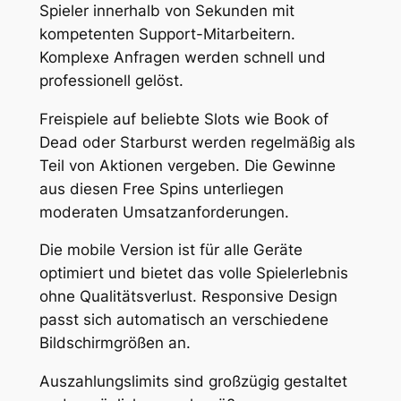
Spieler innerhalb von Sekunden mit
kompetenten Support-Mitarbeitern.
Komplexe Anfragen werden schnell und
professionell gelöst.
Freispiele auf beliebte Slots wie Book of
Dead oder Starburst werden regelmäßig als
Teil von Aktionen vergeben. Die Gewinne
aus diesen Free Spins unterliegen
moderaten Umsatzanforderungen.
Die mobile Version ist für alle Geräte
optimiert und bietet das volle Spielerlebnis
ohne Qualitätsverlust. Responsive Design
passt sich automatisch an verschiedene
Bildschirmgrößen an.
Auszahlungslimits sind großzügig gestaltet