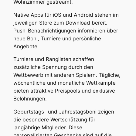
Wohnzimmer gestreamt.
Native Apps für iOS und Android stehen im
jeweiligen Store zum Download bereit.
Push-Benachrichtigungen informieren über
neue Boni, Turniere und persönliche
Angebote.
Turniere und Ranglisten schaffen
zusätzliche Spannung durch den
Wettbewerb mit anderen Spielern. Tägliche,
wöchentliche und monatliche Wettkämpfe
bieten attraktive Preispools und exklusive
Belohnungen.
Geburtstags- und Jahrestagsboni zeigen
die besondere Wertschätzung für
langjährige Mitglieder. Diese
personalisierten Geschenke sind auf die