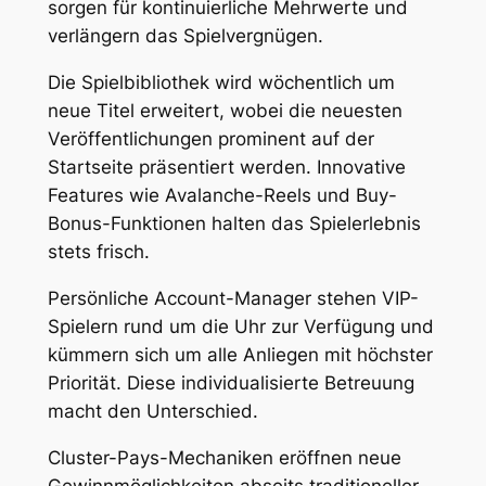
sorgen für kontinuierliche Mehrwerte und
verlängern das Spielvergnügen.
Die Spielbibliothek wird wöchentlich um
neue Titel erweitert, wobei die neuesten
Veröffentlichungen prominent auf der
Startseite präsentiert werden. Innovative
Features wie Avalanche-Reels und Buy-
Bonus-Funktionen halten das Spielerlebnis
stets frisch.
Persönliche Account-Manager stehen VIP-
Spielern rund um die Uhr zur Verfügung und
kümmern sich um alle Anliegen mit höchster
Priorität. Diese individualisierte Betreuung
macht den Unterschied.
Cluster-Pays-Mechaniken eröffnen neue
Gewinnmöglichkeiten abseits traditioneller