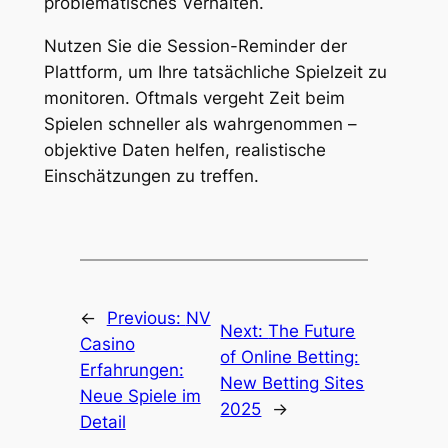
problematisches Verhalten.
Nutzen Sie die Session-Reminder der
Plattform, um Ihre tatsächliche Spielzeit zu
monitoren. Oftmals vergeht Zeit beim
Spielen schneller als wahrgenommen –
objektive Daten helfen, realistische
Einschätzungen zu treffen.
←
Previous:
NV
Next:
The Future
Casino
of Online Betting:
Erfahrungen:
New Betting Sites
Neue Spiele im
2025
→
Detail