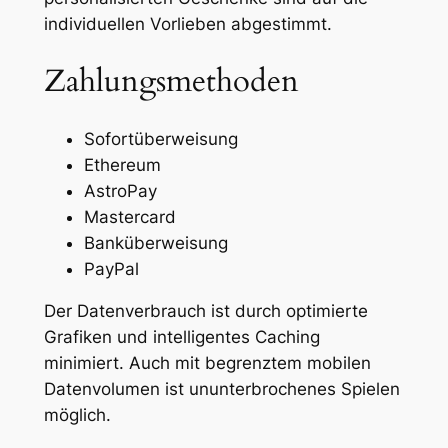
individuellen Vorlieben abgestimmt.
Zahlungsmethoden
Sofortüberweisung
Ethereum
AstroPay
Mastercard
Banküberweisung
PayPal
Der Datenverbrauch ist durch optimierte
Grafiken und intelligentes Caching
minimiert. Auch mit begrenztem mobilen
Datenvolumen ist ununterbrochenes Spielen
möglich.