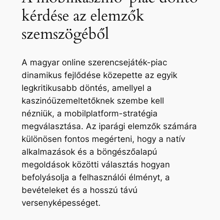
kérdése az elemzők
szemszögéből
A magyar online szerencsejáték-piac
dinamikus fejlődése közepette az egyik
legkritikusabb döntés, amellyel a
kaszinóüzemeltetőknek szembe kell
nézniük, a mobilplatform-stratégia
megválasztása. Az iparági elemzők számára
különösen fontos megérteni, hogy a natív
alkalmazások és a böngészőalapú
megoldások közötti választás hogyan
befolyásolja a felhasználói élményt, a
bevételeket és a hosszú távú
versenyképességet.