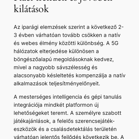
kilátások
Az iparági elemzések szerint a következő 2-
3 évben várhatóan tovább csökken a natív
és webes élmény közötti különbség. A 5G
hálózatok elterjedése különösen a
böngészőalapú megoldásoknak kedvez,
mivel a nagyobb sávszélesség és
alacsonyabb késleltetés kompenzálja a natív
alkalmazások teljesítményelőnyeit.
A mesterséges intelligencia és gépi tanulás
integrációja mindkét platformon új
lehetőségeket teremt. A személyre szabott
játékajánlások, a felelős szerencsejáték-
eszközök és a csalásdetektálás területén
várhatóan jelentős fejlődés következik be. A