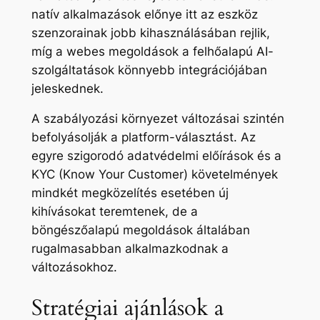
natív alkalmazások előnye itt az eszköz
szenzorainak jobb kihasználásában rejlik,
míg a webes megoldások a felhőalapú AI-
szolgáltatások könnyebb integrációjában
jeleskednek.
A szabályozási környezet változásai szintén
befolyásolják a platform-választást. Az
egyre szigorodó adatvédelmi előírások és a
KYC (Know Your Customer) követelmények
mindkét megközelítés esetében új
kihívásokat teremtenek, de a
böngészőalapú megoldások általában
rugalmasabban alkalmazkodnak a
változásokhoz.
Stratégiai ajánlások a