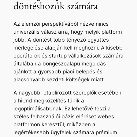
döntéshozók számára
Az elemzői perspektívából nézve nincs
univerzális válasz arra, hogy melyik platform
jobb. A döntést több tényező együttes
mérlegelése alapján kell meghozni. A kisebb
operátorok és startup vállalkozások számára
általában a böngészőalapú megoldás
ajánlott a gyorsabb piaci belépés és
alacsonyabb kezdeti költségek miatt.
A nagyobb, etablírozott szereplők esetében
a hibrid megközelítés tűnik a
legoptimálisabbnak. Ez lehetővé teszi a
széles felhasználói bázis elérését webes
platformon keresztül, miközben a
legértékesebb ügyfelek számára prémium