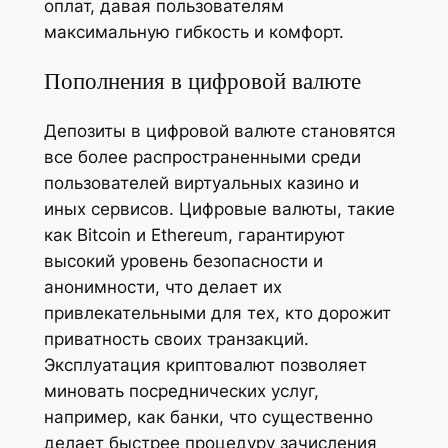
оплат, давая пользователям
максимальную гибкость и комфорт.
Пополнения в цифровой валюте
Депозиты в цифровой валюте становятся
все более распространенными среди
пользователей виртуальных казино и
иных сервисов. Цифровые валюты, такие
как Bitcoin и Ethereum, гарантируют
высокий уровень безопасности и
анонимности, что делает их
привлекательными для тех, кто дорожит
приватность своих транзакций.
Эксплуатация криптовалют позволяет
миновать посреднических услуг,
например, как банки, что существенно
делает быстрее процедуру зачисления