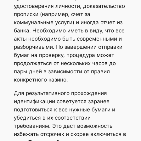
удостоверения личности, доказательство
прописки (например, счет за
коммунальные услуги) и иногда отчет из
банка. Необходимо иметь в виду, что все
акты необходимо быть современными и
разборчивыми. По завершении отправки
бумаг на проверку, процедура может
продолжаться от нескольких часов до
пары дней в зависимости от правил
конкретного казино.
Для результативного прохождения
идентификации советуется заранее
подготовиться к все нужные бумаги и
убедиться в их соответствии
требованиям. Это даст возможность
избежать отсрочек и скорее включиться в