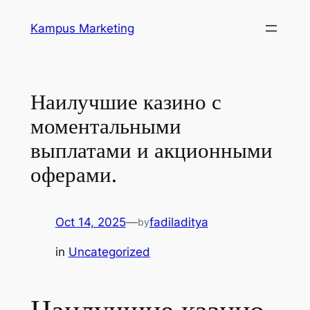
Skip
Kampus Marketing
to
content
Наилучшие казино с
моментальными
выплатами и акционными
оферами.
Oct 14, 2025
—
fadiladitya
by
in
Uncategorized