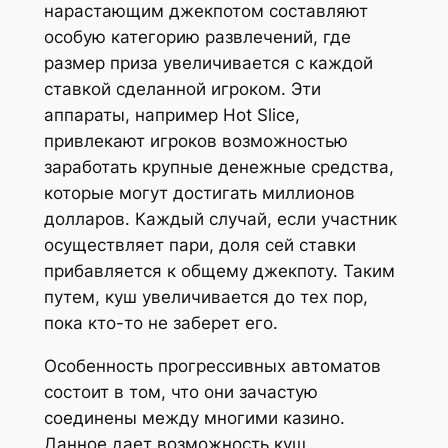
нарастающим джекпотом составляют
особую категорию развлечений, где
размер приза увеличивается с каждой
ставкой сделанной игроком. Эти
аппараты, например Hot Slice,
привлекают игроков возможностью
заработать крупные денежные средства,
которые могут достигать миллионов
долларов. Каждый случай, если участник
осуществляет пари, доля сей ставки
прибавляется к общему джекпоту. Таким
путем, куш увеличивается до тех пор,
пока кто-то не заберет его.
Особенность прогрессивных автоматов
состоит в том, что они зачастую
соединены между многими казино.
Данное дает возможность куш