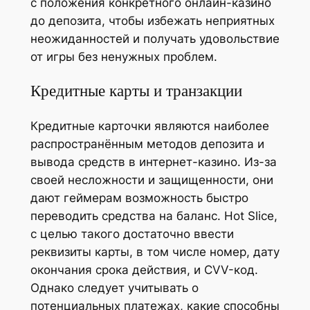
с положения конкретного онлайн-казино
до депозита, чтобы избежать неприятных
неожиданностей и получать удовольствие
от игры без ненужных проблем.
Кредитные карты и транзакции
Кредитные карточки являются наиболее
распространённым методов депозита и
вывода средств в интернет-казино. Из-за
своей несложности и защищенности, они
дают геймерам возможность быстро
переводить средства на баланс. Hot Slice,
с целью такого достаточно ввести
реквизиты карты, в том числе номер, дату
окончания срока действия, и CVV-код.
Однако следует учитывать о
потенциальных платежах, какие способны