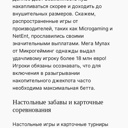
накапливаться скорее и доходить до
внушительных размеров. Скажем,
распространенные игры от
производителей, таких как Microgaming и
NetEnt, прославились своими
значительными выплатами. Мега Мулах
от Микрогейминг однажды выдал
удачливому игроку более 18 млн евро!
Игроки обязаны осознавать, что для
включения в разыгрывании
накопительного джекпота часто
необходима максимальная бетта.
Настольные забавы и карточные
соревнования
Настольные игры и карточные турниры