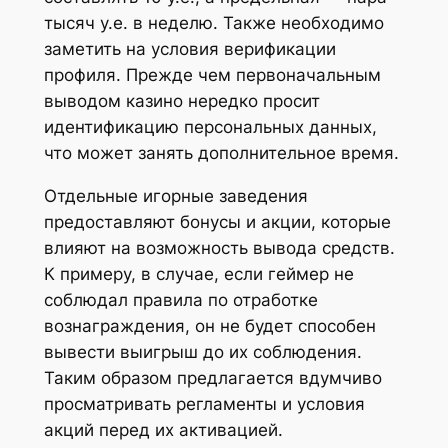
тысяч у.е. в неделю. Также необходимо
заметить на условия верификации
профиля. Прежде чем первоначальным
выводом казино нередко просит
идентификацию персональных данных,
что может занять дополнительное время.
Отдельные игорные заведения
предоставляют бонусы и акции, которые
влияют на возможность вывода средств.
К примеру, в случае, если геймер не
соблюдал правила по отработке
вознаграждения, он не будет способен
вывести выигрыш до их соблюдения.
Таким образом предлагается вдумчиво
просматривать регламенты и условия
акций перед их активацией.