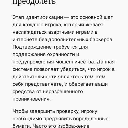
преодолеть
Этап идентификации — это основной шаг
для каждого игрока, который желает
наслаждаться азартными играми в
интернете без дополнительных барьеров.
Подтверждение требуется для
поддержания охранности и
предупреждения мошенничества. Данная
система позволяет убедиться, что игрок в
действительности являетесь тем, кем
себя представляете, и оберегает ваши
средства от неразрешенного
проникновения.
Чтобы завершить проверку, игроку
необходимо предъявить определенные
бумаги. Часто это изображение