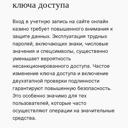
ключа доступа
Вход в учетную запись на сайте онлайн
казино требует повышенного внимания к
защите данных. Эксплуатация трудных
паролей, включающих знаки, числовые
значения и спецсимволы, существенно
уменьшает вероятность
несанкционированного доступа. Частое
изменение ключа доступа и включение
двухэтапной проверки подлинности
гарантируют повышенную безопасность.
Это особенно значимо для тех
пользователей, которые часто
осуществляют операции на значительные
средства.