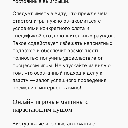
постоянные выигрыши.
Следует иметь в виду, что прежде чем
стартом игры нужно ознакомиться с
условиями конкретного слота и
спецификой его дополнительных раундов.
Такое содействует избежать неприятных
подвохов и обеспечит возможность
полностью получить удовольствие от
процессом игры. Не упускайте из виду о
том, что осознанный подход к делу к
азарту — залог успешного проведения
времени в интернет-казино!
Онлайн игровые машины с
нарастающим кушом
Виртуальные игровые автоматы с