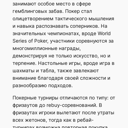
занимают особое место в сфере
гемблинговых забав. Покер стал
олицетворением тактического мышления
и навыка распознавать соперников. На
значительных чемпионатах, вроде World
Series of Poker, участники соревнуются за
многомиллионные награды,
демонстрируя не только искусство, но и
терпение. Настольные игры, вроде игра в
шахматы и табла, также завлекают
внимание благодаря своей сложности и
разнообразию подходов.
Покерные турниры отличаются по типу: от
фризаутов до rebuy-соревнований. В
фризаутах игроки вылетают после утраты
всех жетонов, тогда как в ребай-
турнирах возможна повторная покупка