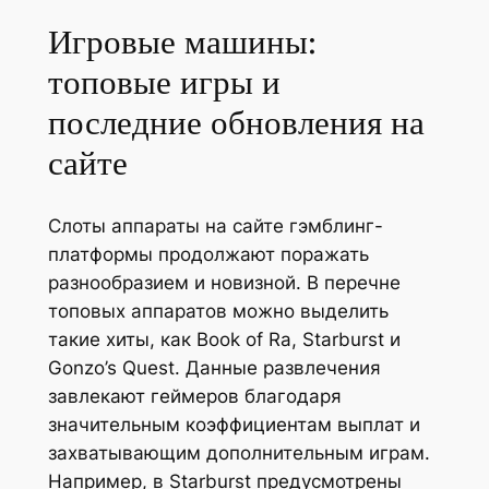
Игровые машины:
топовые игры и
последние обновления на
сайте
Слоты аппараты на сайте гэмблинг-
платформы продолжают поражать
разнообразием и новизной. В перечне
топовых аппаратов можно выделить
такие хиты, как Book of Ra, Starburst и
Gonzo’s Quest. Данные развлечения
завлекают геймеров благодаря
значительным коэффициентам выплат и
захватывающим дополнительным играм.
Например, в Starburst предусмотрены