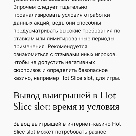
Впрочем следует тщательно
проанализировать условия отработки
данных акций, ведь они способны
предусматривать высокие требования по
ставкам или лимитированные периоды
применения. Рекомендуется
ознакомиться с отзывами иных игроков,
чтобы не допустить негативных
сюрпризов и определить безопасное
казино, например Hot Slice slot, для игры.
Вывод выигрышей в Hot
Slice slot: время и условия
Вывод выигрышей в интернет-казино Hot
Slice slot может потребовать разное