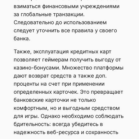
взиматься финансовыми учреждениями
за глобальные транзакции.
Следовательно до использованием
следует уточнить все правила у своего
банка.
Также, эксплуатация кредитных карт
позволяет геймерам получить выгоду от
казино-бонусами. Множество платформы
дают возврат средств а также доп.
проценты на счет при применении
определенных карточек. Это превращает
банковские карточки не только
комфортным, но и выгодным средством
для игры. Однако необходимо соблюдать
бдительность: всегда убедитесь в
надежность веб-ресурса и сохранность