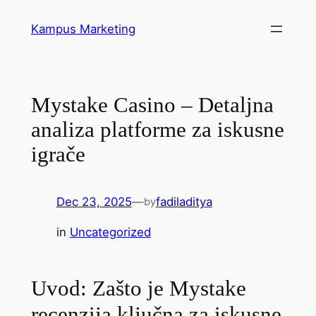
Skip
Kampus Marketing
to
content
Mystake Casino – Detaljna
analiza platforme za iskusne
igrače
Dec 23, 2025
—
fadiladitya
by
in
Uncategorized
Uvod: Zašto je Mystake
recenzija ključna za iskusne