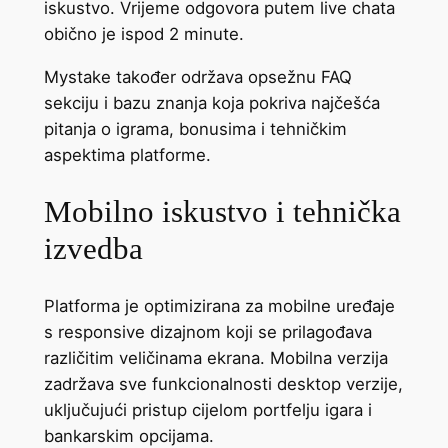
iskustvo. Vrijeme odgovora putem live chata
obično je ispod 2 minute.
Mystake također održava opsežnu FAQ
sekciju i bazu znanja koja pokriva najčešća
pitanja o igrama, bonusima i tehničkim
aspektima platforme.
Mobilno iskustvo i tehnička
izvedba
Platforma je optimizirana za mobilne uređaje
s responsive dizajnom koji se prilagođava
različitim veličinama ekrana. Mobilna verzija
zadržava sve funkcionalnosti desktop verzije,
uključujući pristup cijelom portfelju igara i
bankarskim opcijama.