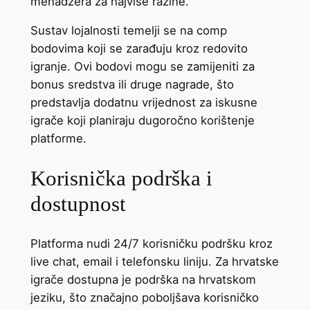
menadžera za najviše razine.
Sustav lojalnosti temelji se na comp
bodovima koji se zarađuju kroz redovito
igranje. Ovi bodovi mogu se zamijeniti za
bonus sredstva ili druge nagrade, što
predstavlja dodatnu vrijednost za iskusne
igrače koji planiraju dugoročno korištenje
platforme.
Korisnička podrška i
dostupnost
Platforma nudi 24/7 korisničku podršku kroz
live chat, email i telefonsku liniju. Za hrvatske
igrače dostupna je podrška na hrvatskom
jeziku, što značajno poboljšava korisničko