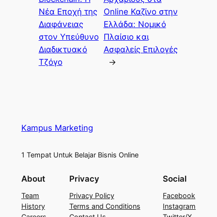
Νέα Εποχή της
Online Καζίνο στην
Διαφάνειας
Ελλάδα: Νομικό
στον Υπεύθυνο
Πλαίσιο και
Διαδικτυακό
Ασφαλείς Επιλογές
Τζόγο
→
Kampus Marketing
1 Tempat Untuk Belajar Bisnis Online
About
Privacy
Social
Team
Privacy Policy
Facebook
History
Terms and Conditions
Instagram
Careers
Contact Us
Twitter/X