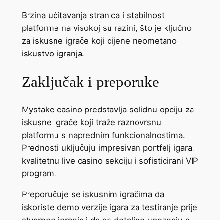
Brzina učitavanja stranica i stabilnost
platforme na visokoj su razini, što je ključno
za iskusne igrače koji cijene neometano
iskustvo igranja.
Zaključak i preporuke
Mystake casino predstavlja solidnu opciju za
iskusne igrače koji traže raznovrsnu
platformu s naprednim funkcionalnostima.
Prednosti uključuju impresivan portfelj igara,
kvalitetnu live casino sekciju i sofisticirani VIP
program.
Preporučuje se iskusnim igračima da
iskoriste demo verzije igara za testiranje prije