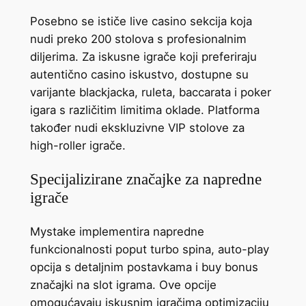
Posebno se ističe live casino sekcija koja
nudi preko 200 stolova s profesionalnim
diljerima. Za iskusne igrače koji preferiraju
autentično casino iskustvo, dostupne su
varijante blackjacka, ruleta, baccarata i poker
igara s različitim limitima oklade. Platforma
također nudi ekskluzivne VIP stolove za
high-roller igrače.
Specijalizirane značajke za napredne
igrače
Mystake implementira napredne
funkcionalnosti poput turbo spina, auto-play
opcija s detaljnim postavkama i buy bonus
značajki na slot igrama. Ove opcije
omogućavaju iskusnim igračima optimizaciju