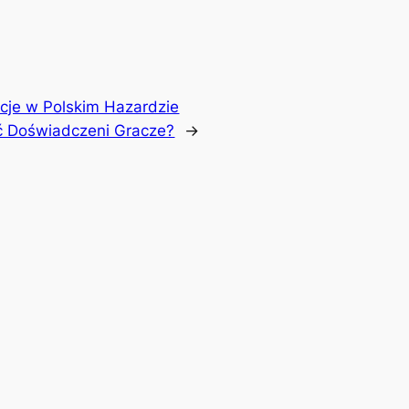
cje w Polskim Hazardzie
ć Doświadczeni Gracze?
→