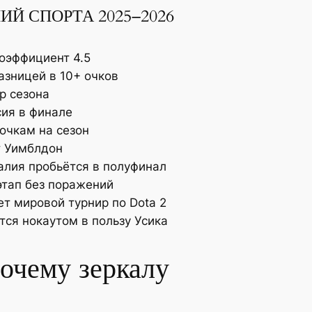
Й СПОРТА 2025–2026
оэффициент 4.5
азницей в 10+ очков
р сезона
ия в финале
 очкам на сезон
т Уимблдон
алия пробьётся в полуфинал
этап без поражений
т мировой турнир по Dota 2
тся нокаутом в пользу Усика
очему зеркалу