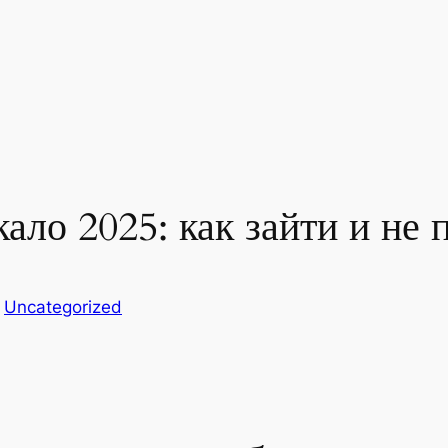
ало 2025: как зайти и не 
n
Uncategorized