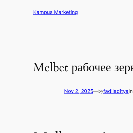
Skip
Kampus Marketing
to
content
Melbet рабочее зерк
Nov 2, 2025
—
fadiladitya
i
by