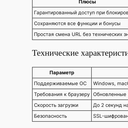
Плюсы
Гарантированный доступ при блокиро
Сохраняются все функции и бонусы
Простая смена URL без технических з
Технические характеристи
Параметр
Поддерживаемые ОС
Windows, macO
Требования к браузеру
Обновленные C
Скорость загрузки
До 2 секунд н
Безопасность
SSL-шифрован