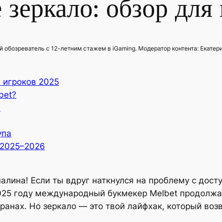
 зеркало: обзор для
 обозреватель с 12-летним стажем в iGaming. Модератор контента: Екатер
я игроков 2025
bet?
?
упа
 2025–2026
налина! Если ты вдруг наткнулся на проблему с дост
2025 году международный букмекер Melbet продолжа
ранах. Но зеркало — это твой лайфхак, который воз