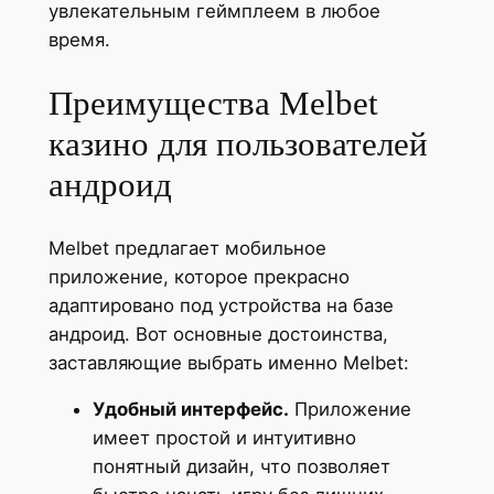
увлекательным геймплеем в любое
время.
Преимущества Melbet
казино для пользователей
андроид
Melbet предлагает мобильное
приложение, которое прекрасно
адаптировано под устройства на базе
андроид. Вот основные достоинства,
заставляющие выбрать именно Melbet:
Удобный интерфейс.
Приложение
имеет простой и интуитивно
понятный дизайн, что позволяет