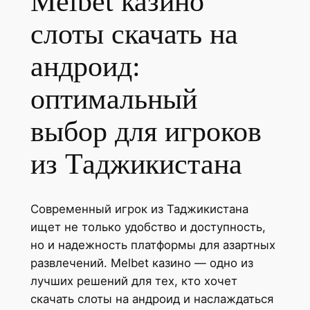
Melbet казино
слоты скачать на
андроид:
оптимальный
выбор для игроков
из Таджикистана
Современный игрок из Таджикистана
ищет не только удобство и доступность,
но и надежность платформы для азартных
развлечений. Melbet казино — одно из
лучших решений для тех, кто хочет
скачать слоты на андроид и наслаждаться