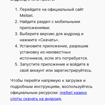
Перейдите на официальный сайт
Melbet.
Найдите раздел с мобильными
приложениями.
Выберите версию для андроид и
нажмите «Скачать».
Установите приложение, разрешив
установку из неизвестных
источников, если это потребуется.
Запустите приложение и войдите в
свой аккаунт или зарегистрируйтесь.
Чтобы перейти напрямую к загрузке и
подробным инструкциям, воспользуйтесь
официальным ресурсом:
melbet казино
слоты скачать на андроид
.