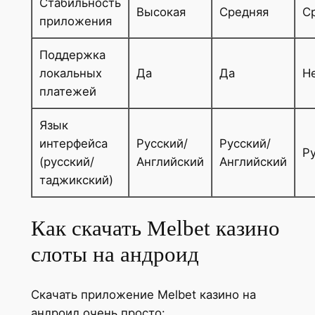
Стабильность
Высокая
Средняя
С
приложения
Поддержка
локальных
Да
Да
Н
платежей
Язык
интерфейса
Русский/
Русский/
Р
(русский/
Английский
Английский
таджикский)
Как скачать Melbet казино
слоты на андроид
Скачать приложение Melbet казино на
андроид очень просто: