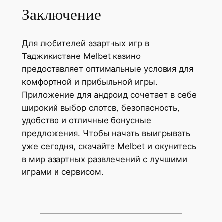
Заключение
Для любителей азартных игр в
Таджикистане Melbet казино
предоставляет оптимальные условия для
комфортной и прибыльной игры.
Приложение для андроид сочетает в себе
широкий выбор слотов, безопасность,
удобство и отличные бонусные
предложения. Чтобы начать выигрывать
уже сегодня, скачайте Melbet и окунитесь
в мир азартных развлечений с лучшими
играми и сервисом.