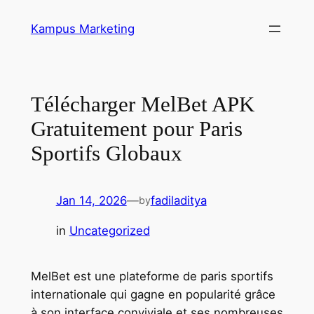
Skip
Kampus Marketing
to
content
Télécharger MelBet APK
Gratuitement pour Paris
Sportifs Globaux
Jan 14, 2026
—
fadiladitya
by
in
Uncategorized
MelBet est une plateforme de paris sportifs
internationale qui gagne en popularité grâce
à son interface conviviale et ses nombreuses