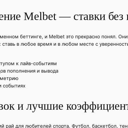
ние Melbet — ставки без 
менном беттинге, и Melbet это прекрасно понял. Он
: ставь в любое время и в любом месте с уверенност
тупом к лайв-событиям
ов пополнения и вывода
ометрию
и событиях
вок и лучшие коэффициен
ий рай для любителей спорта. Футбол, баскетбол, те