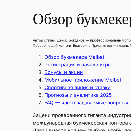
Обзор букмеке
Автор статьи: Денис Богданов — профессиональный спор
Проверяющий контент: Екатерина Присяжнюк — главный р
Обзор букмекера Melbet
Регистрация и начало игры
Бонусы и акции
Мобильное приложение Melbet
Спортивная линия и ставки
Прогнозы и аналитика 2025
FAQ — часто задаваемые вопросы
Зацени проверенного гиганта индустри
международная букмекерская контора 
Давай вместе копнем глубже, чтобы пон