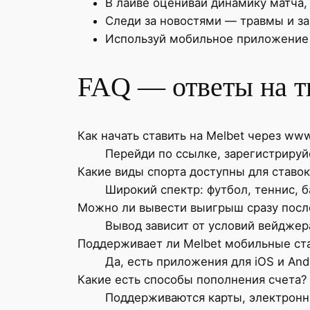
В лайве оценивай динамику матча,
Следи за новостями — травмы и з
Используй мобильное приложение 
FAQ — ответы на т
Как начать ставить на Melbet через www
Перейди по ссылке, зарегистрируй
Какие виды спорта доступны для ставок
Широкий спектр: футбол, теннис, б
Можно ли вывести выигрыш сразу посл
Вывод зависит от условий вейдже
Поддерживает ли Melbet мобильные ст
Да, есть приложения для iOS и An
Какие есть способы пополнения счета?
Поддерживаются карты, электронн