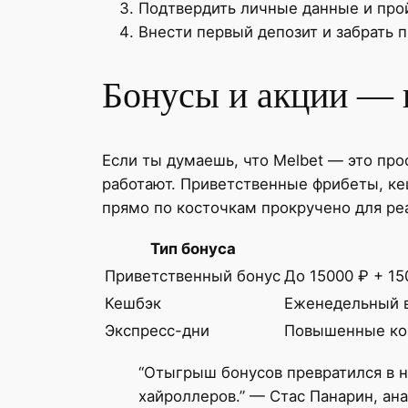
Подтвердить личные данные и про
Внести первый депозит и забрать 
Бонусы и акции — г
Если ты думаешь, что Melbet — это про
работают. Приветственные фрибеты, к
прямо по косточкам прокручено для ре
Тип бонуса
Приветственный бонус
До 15000 ₽ + 1
Кешбэк
Еженедельный в
Экспресс-дни
Повышенные ко
“Отыгрыш бонусов превратился в н
хайроллеров.” — Стас Панарин, ан