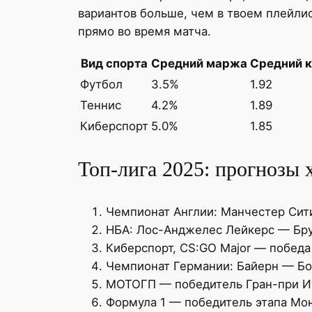
вариантов больше, чем в твоем плейли
прямо во время матча.
Вид спорта
Средний маржа
Средний 
Футбол
3.5%
1.92
Теннис
4.2%
1.89
Киберспорт
5.0%
1.85
Топ-лига 2025: прогнозы 
Чемпионат Англии: Манчестер Сити
НБА: Лос-Анджелес Лейкерс — Брук
Киберспорт, CS:GO Major — победа N
Чемпионат Германии: Байерн — Бор
МОТОГП — победитель Гран-при Ит
Формула 1 — победитель этапа Мон