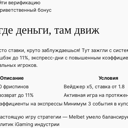
йти верификацию
приветственный бонус
де деньги, там движ
сто ставки, круто заблуждаешься! Тут зажгли с сист
ешбэк до 11%, экспресс-дни с повышенным коэффиц
альных игроков.
Описание
Условия
50 фриспинов
Вейджер х5, ставка от 1.8
озврат до 11%
Активная игра на протяже
эффициенты на экспрессы
Минимум 3 события в куп
астоящую игру стратегии — Melbet умело балансиру
алитик iGaming индустрии