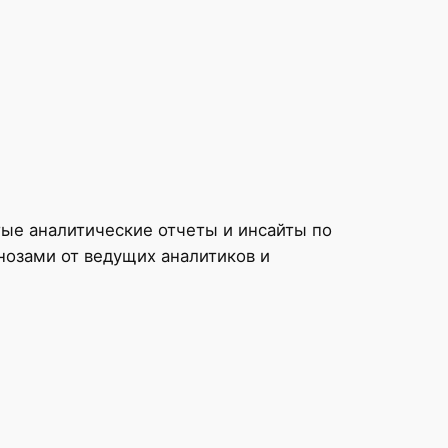
тые аналитические отчеты и инсайты по
нозами от ведущих аналитиков и