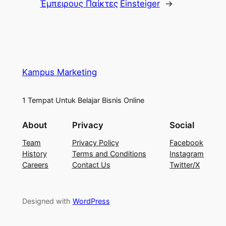
Έμπειρους Παίκτες
Einsteiger
→
Kampus Marketing
1 Tempat Untuk Belajar Bisnis Online
About
Privacy
Social
Team
Privacy Policy
Facebook
History
Terms and Conditions
Instagram
Careers
Contact Us
Twitter/X
Designed with
WordPress