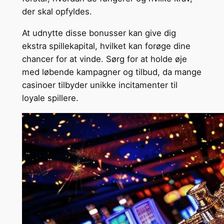
der skal opfyldes.
At udnytte disse bonusser kan give dig
ekstra spillekapital, hvilket kan forøge dine
chancer for at vinde. Sørg for at holde øje
med løbende kampagner og tilbud, da mange
casinoer tilbyder unikke incitamenter til
loyale spillere.