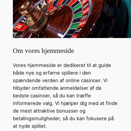
Om vores hjemmeside
Vores hjemmeside er dedikeret til at guide
både nye og erfarne spillere i den
spændende verden af online casinoer. Vi
tilbyder omfattende anmeldelser af de
bedste casinoer, så du kan træffe
informerede valg. Vi hjælper dig med at finde
de mest attraktive bonusser og
betalingsmuligheder, så du kan fokusere på
at nyde spillet.