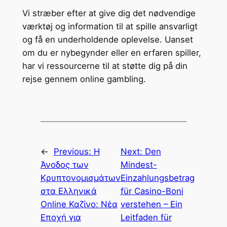
Vi stræber efter at give dig det nødvendige
værktøj og information til at spille ansvarligt
og få en underholdende oplevelse. Uanset
om du er nybegynder eller en erfaren spiller,
har vi ressourcerne til at støtte dig på din
rejse gennem online gambling.
←
Previous:
Η
Next:
Den
Άνοδος των
Mindest-
Κρυπτονομισμάτων
Einzahlungsbetrag
στα Ελληνικά
für Casino-Boni
Online Καζίνο: Νέα
verstehen – Ein
Εποχή για
Leitfaden für