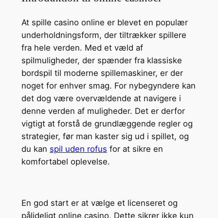
At spille casino online er blevet en populær
underholdningsform, der tiltrækker spillere
fra hele verden. Med et væld af
spilmuligheder, der spænder fra klassiske
bordspil til moderne spillemaskiner, er der
noget for enhver smag. For nybegyndere kan
det dog være overvældende at navigere i
denne verden af muligheder. Det er derfor
vigtigt at forstå de grundlæggende regler og
strategier, før man kaster sig ud i spillet, og
du kan
spil uden rofus
for at sikre en
komfortabel oplevelse.
En god start er at vælge et licenseret og
pålideligt online casino. Dette sikrer ikke kun