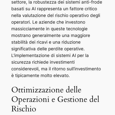
settore, la robustezza dei sistemi anti-frode
basati su AI rappresenta un fattore critico
nella valutazione del rischio operativo degli
operatori. Le aziende che investono
massicciamente in queste tecnologie
mostrano generalmente una maggiore
stabilità dei ricavi e una riduzione
significativa delle perdite operative.
L’implementazione di sistemi AI per la
sicurezza richiede investimenti
considerevoli, ma il ritorno sull’investimento
è tipicamente molto elevato.
Ottimizzazione delle
Operazioni e Gestione del
Rischio