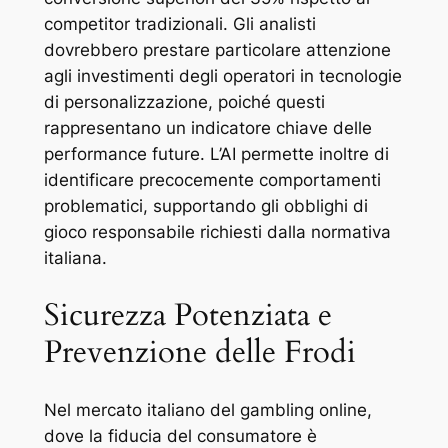
competitor tradizionali. Gli analisti
dovrebbero prestare particolare attenzione
agli investimenti degli operatori in tecnologie
di personalizzazione, poiché questi
rappresentano un indicatore chiave delle
performance future. L’AI permette inoltre di
identificare precocemente comportamenti
problematici, supportando gli obblighi di
gioco responsabile richiesti dalla normativa
italiana.
Sicurezza Potenziata e
Prevenzione delle Frodi
Nel mercato italiano del gambling online,
dove la fiducia del consumatore è