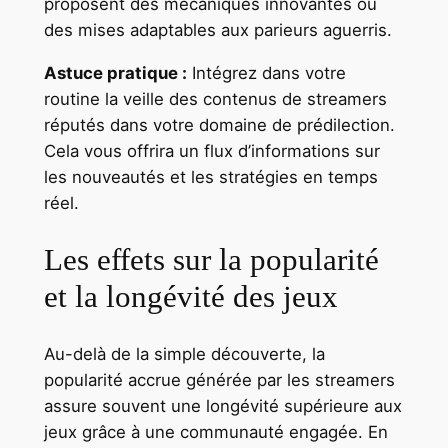
proposent des mécaniques innovantes ou
des mises adaptables aux parieurs aguerris.
Astuce pratique :
Intégrez dans votre
routine la veille des contenus de streamers
réputés dans votre domaine de prédilection.
Cela vous offrira un flux d’informations sur
les nouveautés et les stratégies en temps
réel.
Les effets sur la popularité
et la longévité des jeux
Au-delà de la simple découverte, la
popularité accrue générée par les streamers
assure souvent une longévité supérieure aux
jeux grâce à une communauté engagée. En