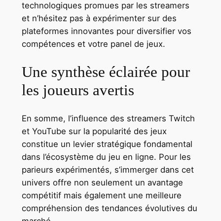
technologiques promues par les streamers
et n’hésitez pas à expérimenter sur des
plateformes innovantes pour diversifier vos
compétences et votre panel de jeux.
Une synthèse éclairée pour
les joueurs avertis
En somme, l’influence des streamers Twitch
et YouTube sur la popularité des jeux
constitue un levier stratégique fondamental
dans l’écosystème du jeu en ligne. Pour les
parieurs expérimentés, s’immerger dans cet
univers offre non seulement un avantage
compétitif mais également une meilleure
compréhension des tendances évolutives du
marché.