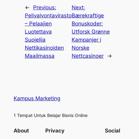
←
Previous:
Next:
Pelivalvontavirasto
Bærekraftige
– Pelaajien
Bonuskoder:
Luotettava
Utforsk Grønne
Suojelija
Kampanjer i
Nettikasinoiden
Norske
Maailmassa
Nettcasinoer
→
Kampus Marketing
1 Tempat Untuk Belajar Bisnis Online
About
Privacy
Social