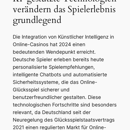
verändern das Spielerlebnis
grundlegend
Die Integration von Künstlicher Intelligenz in
Online-Casinos hat 2024 einen
bedeutenden Wendepunkt erreicht.
Deutsche Spieler erleben bereits heute
personalisierte Spielempfehlungen,
intelligente Chatbots und automatisierte
Sicherheitssysteme, die das Online-
Glücksspiel sicherer und
benutzerfreundlicher gestalten. Diese
technologischen Fortschritte sind besonders
relevant, da Deutschland seit der
Neuregelung des Glücksspielstaatsvertrags
2021 einen regulierten Markt für Online-