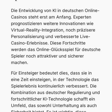
Die Entwicklung von KI in deutschen Online-
Casinos steht erst am Anfang. Experten
prognostizieren weitere Innovationen wie
Virtual-Reality-Integration, noch präzisere
Personalisierung und verbesserte Live-
Casino-Erlebnisse. Diese Fortschritte
werden das Online-Glücksspiel für deutsche
Spieler noch attraktiver und sicherer
machen.
Für Einsteiger bedeutet dies, dass sie in
eine Zeit einsteigen, in der Technologie das
Spielerlebnis kontinuierlich verbessert. Die
Kombination aus deutscher Regulierung und
fortschrittlicher KI-Technologie schafft ein
Umfeld, das sowohl Unterhaltung als auch