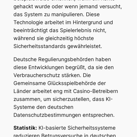
gehackt wurde oder wenn jemand versucht,
das System zu manipulieren. Diese
Technologie arbeitet im Hintergrund und
beeinträchtigt das Spielerlebnis nicht,
während sie gleichzeitig höchste
Sicherheitsstandards gewährleistet.
Deutsche Regulierungsbehörden haben
diese Entwicklungen begrüßt, da sie den
Verbraucherschutz stärken. Die
Gemeinsame Glücksspielbehörde der
Länder arbeitet eng mit Casino-Betreibern
zusammen, um sicherzustellen, dass KI-
Systeme den deutschen
Datenschutzbestimmungen entsprechen.
Statistik:
KI-basierte Sicherheitssysteme
reduzieren Betrugsversuche in deutschen