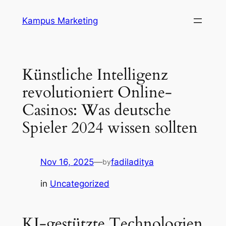
Skip
Kampus Marketing
to
content
Künstliche Intelligenz
revolutioniert Online-
Casinos: Was deutsche
Spieler 2024 wissen sollten
Nov 16, 2025
—
fadiladitya
by
in
Uncategorized
KI-gestützte Technologien