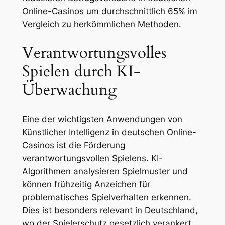
Online-Casinos um durchschnittlich 65% im
Vergleich zu herkömmlichen Methoden.
Verantwortungsvolles
Spielen durch KI-
Überwachung
Eine der wichtigsten Anwendungen von
Künstlicher Intelligenz in deutschen Online-
Casinos ist die Förderung
verantwortungsvollen Spielens. KI-
Algorithmen analysieren Spielmuster und
können frühzeitig Anzeichen für
problematisches Spielverhalten erkennen.
Dies ist besonders relevant in Deutschland,
wo der Spielerschutz gesetzlich verankert