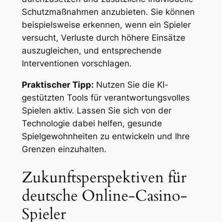
Schutzmaßnahmen anzubieten. Sie können
beispielsweise erkennen, wenn ein Spieler
versucht, Verluste durch höhere Einsätze
auszugleichen, und entsprechende
Interventionen vorschlagen.
Praktischer Tipp:
Nutzen Sie die KI-
gestützten Tools für verantwortungsvolles
Spielen aktiv. Lassen Sie sich von der
Technologie dabei helfen, gesunde
Spielgewohnheiten zu entwickeln und Ihre
Grenzen einzuhalten.
Zukunftsperspektiven für
deutsche Online-Casino-
Spieler